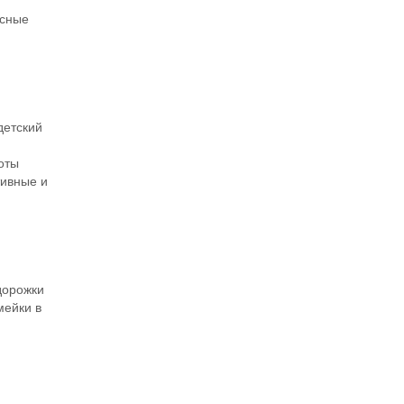
асные
детский
оты
тивные и
дорожки
мейки в