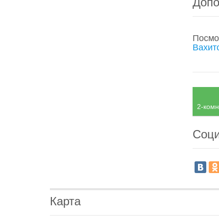
Допо
Посмо
Вахит
2-комн
Соци
Карта