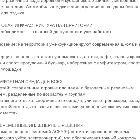
ы различные виды деревьев и кустарников: хвойные, лиственные,
е растения. Автомобильное движение ограничено, созданы безоп
 для отдыха.
ТОВАЯ ИНФРАСТРУКТУРА НА ТЕРРИТОРИИ
бходимое — в шаговой доступности и уже работает:
ание: на территории уже функционируют современная школа и 
ия: на первых этажах супермаркеты, аптеки, кафе, салоны крас
 спорт: прогулочный бульвар, набережная с амфитеатром, спор
 площадки
МФОРТНАЯ СРЕДА ДЛЯ ВСЕХ
тей: современные игровые площадки с безопасным резиновым
ем, разделённые по возрастным группам
ивного отдыха: спортивные площадки, уличные тренажёры, вело
койного отдыха: зоны с шезлонгами, уединённые «капсулы», ска
х местах
ВРЕМЕННЫЕ ИНЖЕНЕРНЫЕ РЕШЕНИЯ
ма оснащены системой АСКУЭ (автоматизированная система
еского учёта электроэнергии), что обеспечивает точный контроль