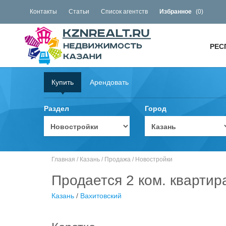
Контакты
Статьи
Список агентств
Избранное
(
0
)
РЕС
Купить
Арендовать
Раздел
Город
Главная
/
Казань
/
Продажа
/
Новостройки
Продается 2 ком. квартир
Казань
/
Вахитовский