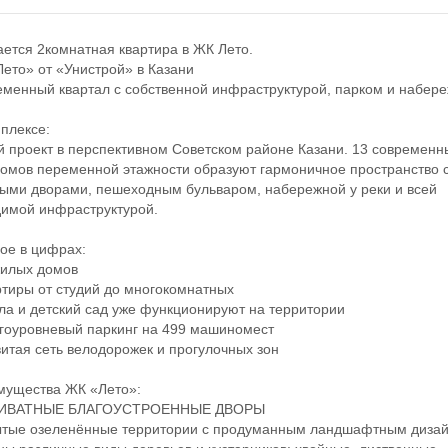
тся 2комнатная квартира в ЖК Лето.
то» от «Унистрой» в Казани
нный квартал с собственной инфраструктурой, парком и набере
лексе:
роект в перспективном Советском районе Казани. 13 современн
омов переменной этажности образуют гармоничное пространство 
ыми дворами, пешеходным бульваром, набережной у реки и всей
имой инфраструктурой.
е в цифрах:
илых домов
иры от студий до многокомнатных
 и детский сад уже функционируют на территории
оуровневый паркинг на 499 машиномест
тая сеть велодорожек и прогулочных зон
щества ЖК «Лето»:
ИВАТНЫЕ БЛАГОУСТРОЕННЫЕ ДВОРЫ
ые озеленённые территории с продуманным ландшафтным дизай