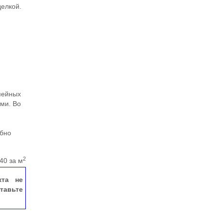
делкой.
мейных
ми. Во
обно
2
40 за м
кта не
тавьте