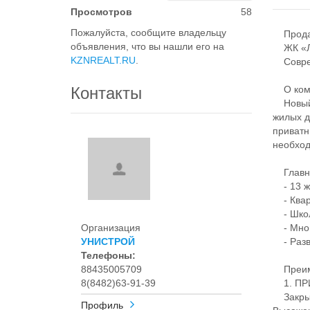
Просмотров
58
Пожалуйста, сообщите владельцу
Продае
объявления, что вы нашли его на
ЖК «Ле
KZNREALT.RU
.
Совреме
Контакты
О комп
Новый п
жилых д
приватн
необход
Главно
- 13 ж
- Кварт
- Школа
Организация
- Мног
УНИСТРОЙ
- Разви
Телефоны:
88435005709
Преиму
8(8482)63-91-39
1. ПР
Закрыт
Профиль