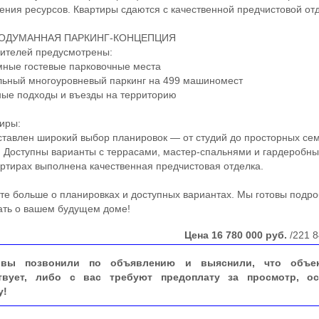
ения ресурсов. Квартиры сдаются с качественной предчистовой от
ОДУМАННАЯ ПАРКИНГ-КОНЦЕПЦИЯ
телей предусмотрены:
ые гостевые парковочные места
ный многоуровневый паркинг на 499 машиномест
е подходы и въезды на территорию
иры:
авлен широкий выбор планировок — от студий до просторных се
. Доступны варианты с террасами, мастер-спальнями и гардеробны
артирах выполнена качественная предчистовая отделка.
 больше о планировках и доступных вариантах. Мы готовы подр
ать о вашем будущем доме!
Цена
16 780 000
руб.
/221 8
вы позвонили по объявлению и выяснили, что объе
твует, либо с вас требуют предоплату за просмотр, ос
у!