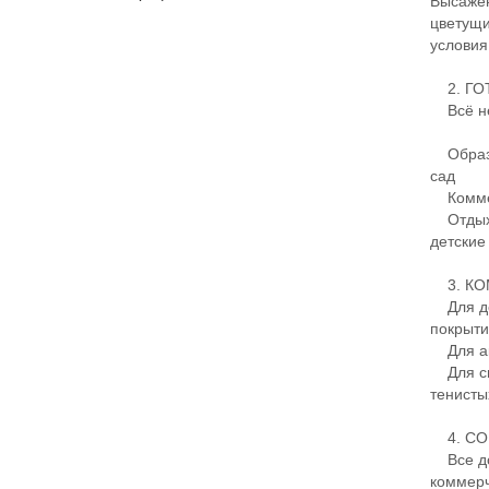
Высажен
цветущи
условия
2. ГО
Всё нео
Образов
сад
Коммерц
Отдых и
детские
3. КО
Для де
покрыти
Для акт
Для спо
тенисты
4. СО
Все до
коммерч