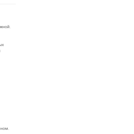
жной.
ых
с
ном.