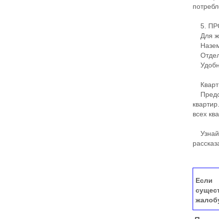
потребл
5. ПР
Для жи
Наземн
Отдель
Удобны
Кварт
Предст
квартир
всех кв
Узнайте
рассказ
Если 
сущес
жалоб