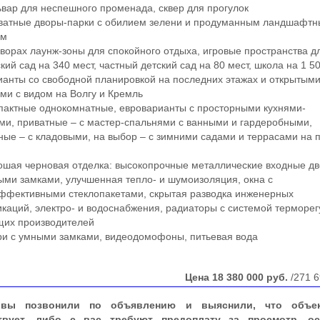
ар для неспешного променада, сквер для прогулок
атные дворы-парки с обилием зелени и продуманным ландшафт
ом
орах лаунж-зоны для спокойного отдыха, игровые пространства д
ий сад на 340 мест, частный детский сад на 80 мест, школа на 1 5
нты со свободной планировкой на последних этажах и открытым
ми с видом на Волгу и Кремль
актные однокомнатные, евроварианты с просторными кухнями-
ми, приватные – с мастер-спальнями с ванными и гардеробными,
ные – с кладовыми, на выбор – с зимними садами и террасами на 
ая черновая отделка: высокопрочные металлические входные дв
ми замками, улучшенная тепло- и шумоизоляция, окна с
ффективными стеклопакетами, скрытая разводка инженерных
каций, электро- и водоснабжения, радиаторы с системой терморе
щих производителей
и с умными замками, видеодомофоны, питьевая вода
Цена
18 380 000
руб.
/271 6
вы позвонили по объявлению и выяснили, что объе
твует, либо с вас требуют предоплату за просмотр, ос