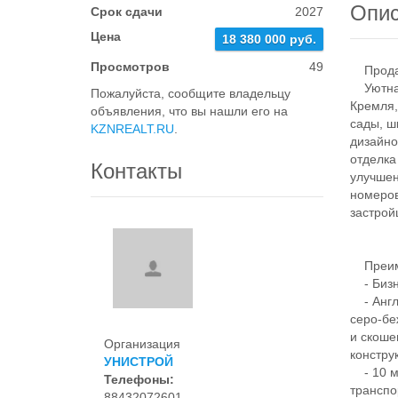
Опи
Срок сдачи
2027
Цена
18 380 000 руб.
Просмотров
49
Продает
Уютная 
Пожалуйста, сообщите владельцу
Кремля,
объявления, что вы нашли его на
сады, ш
KZNREALT.RU
.
дизайно
отделка
Контакты
улучшен
номеров
застрой
Преим
- Бизне
- Англи
серо-бе
и скоше
Организация
констру
УНИСТРОЙ
- 10 ми
Телефоны:
транспо
88432072601