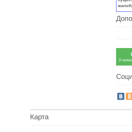
жалоб
Допо
2-комн
Соци
Карта