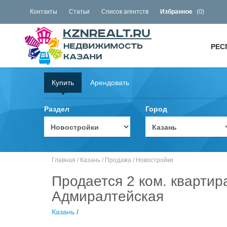
Контакты
Статьи
Список агентств
Избранное
(
0
)
РЕС
Купить
Арендовать
Раздел
Город
Главная
/
Казань
/
Продажа
/
Новостройки
Продается 2 ком. квартир
Адмиралтейская
Казань
/