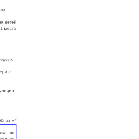
ным
ля детей
01 место
и
первых
ери с
гуляции
2
93 за м
кта не
тавьте