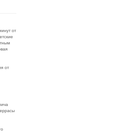
минут от
етские
фтным
овая
я
я от
пича
террасы
го