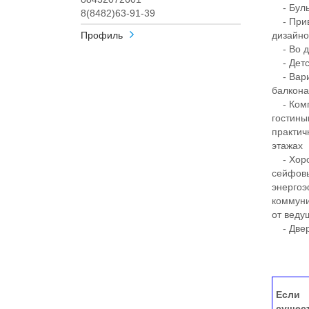
- Бульв
8(8482)63-91-39
- Прив
Профиль
дизайн
- Во дв
- Детск
- Вариа
балкона
- Комп
гостины
практич
этажах
- Хорош
сейфовы
энергоэ
коммуни
от веду
- Двер
Если 
сущес