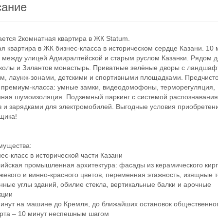
сание
ся 2комнатная квартира в ЖК Statum.
квартира в ЖК бизнес-класса в историческом сердце Казани. 10 
 между улицей Адмиралтейской и старым руслом Казанки. Рядом д
колы и Зилантов монастырь. Приватные зелёные дворы с ландша
м, лаунж-зонами, детскими и спортивными площадками. Предчист
 премиум-класса: умные замки, видеодомофоны, терморегуляция,
ная шумоизоляция. Подземный паркинг с системой распознавани
 и зарядками для электромобилей. Выгодные условия приобретени
щика!
ущества:
с-класс в исторической части Казани
йская промышленная архитектура: фасады из керамического кир
жевого и винно-красного цветов, переменная этажность, изящные 
нные углы зданий, обилие стекла, вертикальные балки и арочные
кции
нут на машине до Кремля, до ближайших остановок общественно
рта – 10 минут неспешным шагом