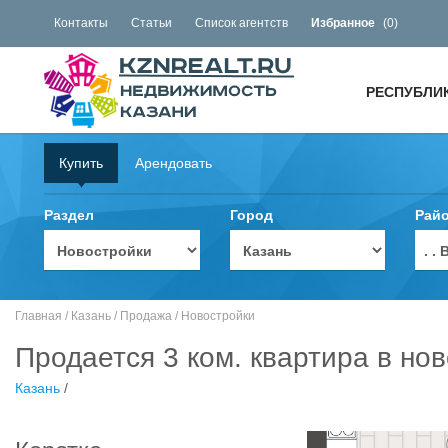
Контакты
Статьи
Список агентств
Избранное
(
0
)
РЕСПУБЛИ
Купить
Арендовать
Раздел
Город
Рай
. 
Главная
/
Казань
/
Продажа
/
Новостройки
Продается 3 ком. квартира в нов
Казань
/