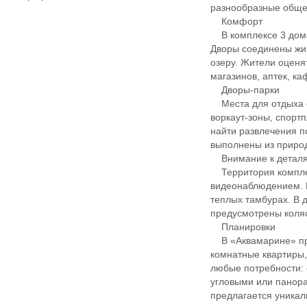
разнообразные обще
Комфорт
В комплексе 3 дома
Дворы соединены жив
озеру. Жители оценя
магазинов, аптек, ка
Дворы-парки
Места для отдыха ор
воркаут-зоны, спорт
найти развлечения п
выполнены из приро
Внимание к детал
Территория комплек
видеонаблюдением. 
теплых тамбурах. В
предусмотрены коля
Планировки
В «Аквамарине» пред
комнатные квартиры,
любые потребности: 
угловыми или панора
предлагается уникал