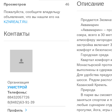
Описание
Просмотров
46
Пожалуйста, сообщите владельцу
объявления, что вы нашли его на
Продается 3комнатн
KZNREALT.RU
.
Аквамарин
«Аквамарин» – прое
Контакты
озера, всего в 30 ме
атмосферу загородно
застройка включает 
комфорт и безопасно
Городская среда
Квартал комфорт-кл
Монастырской проток
выполнены в сдержан
Для удобства предус
шоссе. Рядом распол
Организация
Казанский Кремль.
УНИСТРОЙ
Природа
Телефоны:
В парке вы сможете 
88432057726
заняться спортом и 
8(8482)63-91-39
любые сценарии отды
прогулки, йога, игры
Профиль