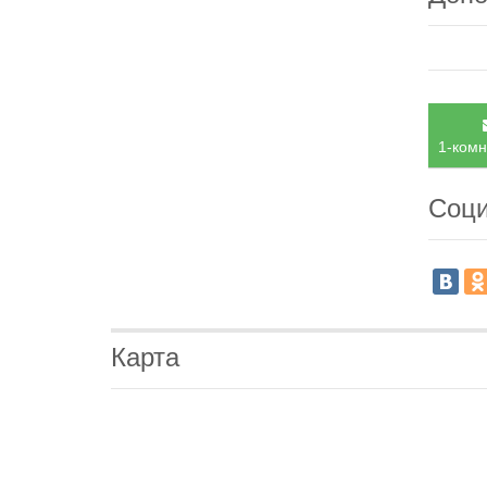
1-комн
Соци
Карта