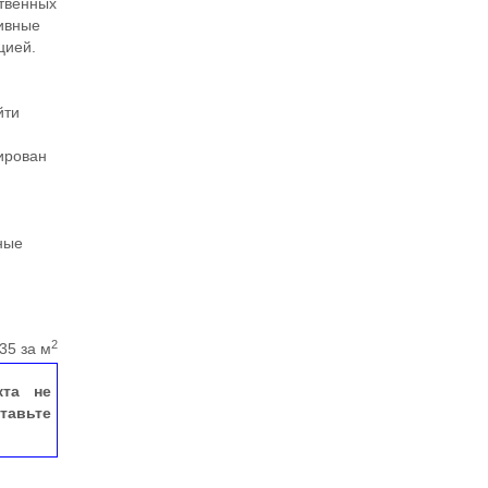
ственных
тивные
цией.
йти
ирован
ные
ы
2
35 за м
кта не
тавьте