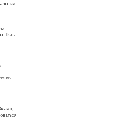
уальный
из
ы. Есть
е
зонах,
бными,
боваться