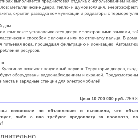
ирах выполняется предчистовая отделка с использованием каче
лов: металлические двери, тепло- и шумоизоляция, энергоэффек
акеты, скрытая разводка коммуникаций и радиаторы с терморегуля
 дом
 комплексе устанавливаются двери с электронными замками, за
лассическим способом с ключами или по отпечатку пальца. В дома
я питьевая вода, прошедшая фильтрацию и ионизацию. Автоматиз
требления ресурсов.
нг
улагина» включает подземный паркинг. Территории дворов, вход
 будут оборудованы видеонаблюдением и охраной. Предусмотрен
е места и зарядные станции для электромобилей.
Цена
10 700 000
руб.
/259 8
вы позвонили по объявлению и выяснили, что объе
твует, либо с вас требуют предоплату за просмотр, ос
у!
лнительно