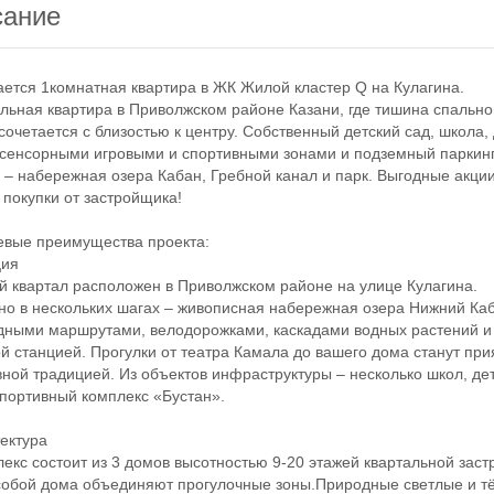
сание
ся 1комнатная квартира в ЖК Жилой кластер Q на Кулагина.
ная квартира в Приволжском районе Казани, где тишина спально
сочетается с близостью к центру. Собственный детский сад, школа,
 сенсорными игровыми и спортивными зонами и подземный паркинг
 – набережная озера Кабан, Гребной канал и парк. Выгодные акци
 покупки от застройщика!
ые преимущества проекта:
ия
вартал расположен в Приволжском районе на улице Кулагина.
но в нескольких шагах – живописная набережная озера Нижний Ка
ными маршрутами, велодорожками, каскадами водных растений и
й станцией. Прогулки от театра Камала до вашего дома станут при
ной традицией. Из объектов инфраструктуры – несколько школ, де
спортивный комплекс «Бустан».
ктура
с состоит из 3 домов высотностью 9-20 этажей квартальной заст
обой дома объединяют прогулочные зоны.Природные светлые и 