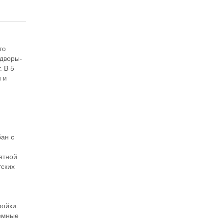
го
 дворы-
. В 5
и и
бан с
ятной
тских
ройки.
тёмные