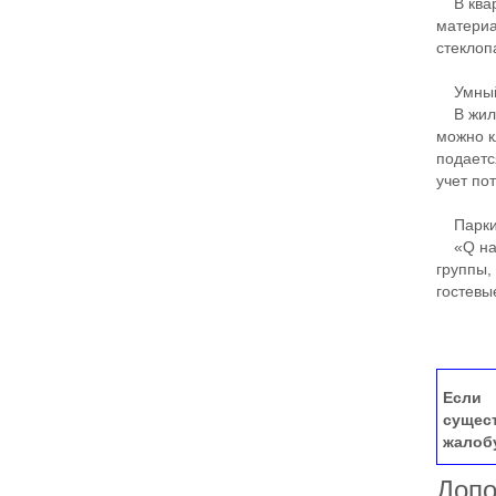
В кварт
материа
стеклоп
Умный
В жилом
можно к
подаетс
учет по
Парки
«Q на К
группы,
гостевы
Если 
сущес
жалоб
Допо