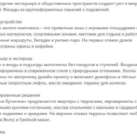
отделке экстерьера и общественных пространств создают уют и виз
. Фасады из крупноформатных панелей с подсветкой.
стройство
илого комплекса – это приватные зоны с игровыми площадками 
ых материалов, спортивными зонами, местами для отдыха и работ
чные маршруты, беседки и релакс-парк. На первых этажах домов
мотрены офисы и кофейни.
ер и экстерьер
 входы в подъезды выполнены без пандусов и ступеней. Входны
оформлены в современном стиле с природными оттенками. Холлы
ны по авторскому дизайн-проекту и включают домофоны в тёплых 
ые скоростные лифты, места ожидания, паркинг для колясок.
овочные решения
 Кулагина» предлагаются квартиры с террасами, евроварианты с
ными кухнями-гостиными, мастер-спальнями с ванными и гардеро
 лоджиями и эркерами. На верхних этажах террасы позволяют лю
а Волгу и Гребной канал.
ка