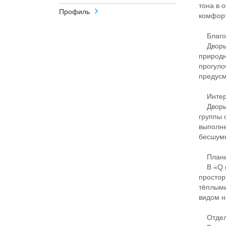
тона в 
Профиль
комфорт
Благоу
Дворы ж
природн
прогуло
предус
Интерь
Дворы и
группы 
выполне
бесшумн
Планир
В «Q на
простор
тёплыми
видом н
Отдел