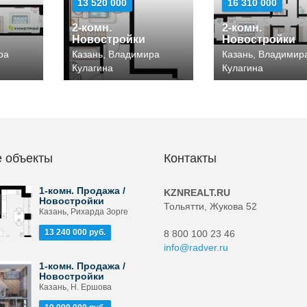
13 520 000
16 310 000
2-комн.
2-комн.
Новостройки
Новостройки
ра
Казань, Владимира
Казань, Владимир
Кулагина
Кулагина
 объекты
Контакты
1-комн. Продажа /
KZNREALT.RU
Новостройки
Тольятти, Жукова 52
Казань, Рихарда Зорге
13 240 000 руб.
8 800 100 23 46
info@radver.ru
1-комн. Продажа /
Новостройки
Казань, Н. Ершова