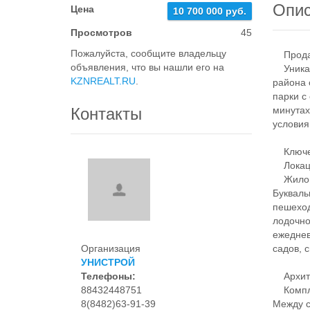
Опи
Цена
10 700 000 руб.
Просмотров
45
Пожалуйста, сообщите владельцу
Продает
объявления, что вы нашли его на
Уникаль
KZNREALT.RU
.
района 
парки с
Контакты
минутах
условия
Ключев
Локац
Жилой к
Букваль
пешеход
лодочно
ежеднев
Организация
садов, 
УНИСТРОЙ
Телефоны:
Архите
88432448751
Комплек
8(8482)63-91-39
Между с