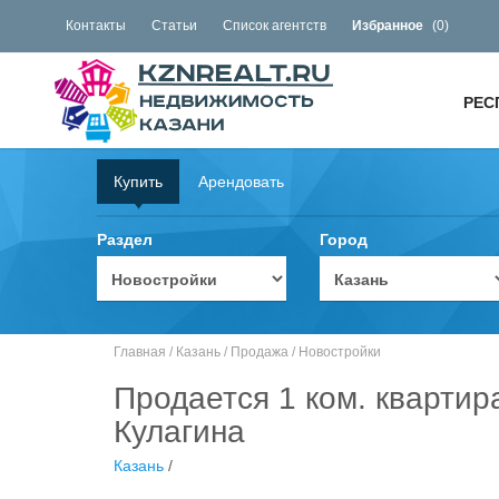
Контакты
Статьи
Список агентств
Избранное
(
0
)
РЕС
Купить
Арендовать
Раздел
Город
Главная
/
Казань
/
Продажа
/
Новостройки
Продается 1 ком. квартир
Кулагина
Казань
/