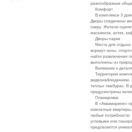
разнообразные обще
Комфорт
В комплексе 3 дома
Дворы соединены жив
озеру. Жители оценя
магазинов, аптек, ка
Дворы-парки
Места для отдыха ор
воркаут-зоны, спорт
найти развлечения п
выполнены из приро
Внимание к детал
Территория комплек
видеонаблюдением. 
теплых тамбурах. В
предусмотрены коля
Планировки
В «Аквамарине» пред
комнатные квартиры,
любые потребности: 
угловыми или панора
предлагается уникал