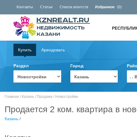
Контакты
Статьи
Список агентств
Избранное
(
0
)
РЕСПУБЛИ
Купить
Арендовать
Раздел
Город
Рай
. 
Главная
/
Казань
/
Продажа
/
Новостройки
Продается 2 ком. квартира в нов
Казань
/