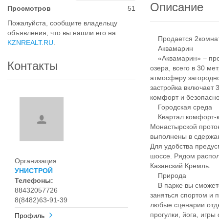
Описание
Просмотров
51
Пожалуйста, сообщите владельцу
объявления, что вы нашли его на
Продается 2комнатн
KZNREALT.RU
.
Аквамарин
«Аквамарин» – прое
Контакты
озера, всего в 30 ме
атмосферу загородно
застройка включает 
комфорт и безопасно
Городская среда
Квартал комфорт-кл
Монастырской проток
выполнены в сдержан
Для удобства предус
шоссе. Рядом распол
Организация
Казанский Кремль.
УНИСТРОЙ
Природа
Телефоны:
В парке вы сможете 
88432057726
заняться спортом и 
8(8482)63-91-39
любые сценарии отды
прогулки, йога, игры
Профиль