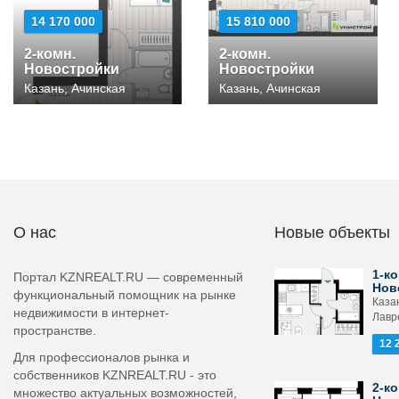
14 170 000
15 810 000
2-комн.
2-комн.
Новостройки
Новостройки
Казань, Ачинская
Казань, Ачинская
О нас
Новые объекты
1-ко
Портал KZNREALT.RU — современный
Нов
функциональный помощник на рынке
Каза
недвижимости в интернет-
Лавр
пространстве.
12 
Для профессионалов рынка и
собственников KZNREALT.RU - это
2-ко
множество актуальных возможностей,