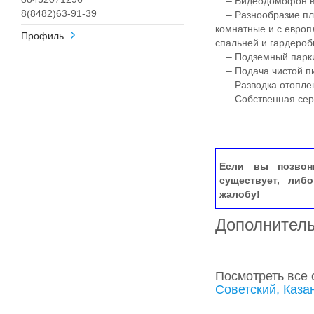
– Видеодомофон в 
8(8482)63-91-39
– Разнообразие пла
комнатные и с европ
Профиль
спальней и гардероб
– Подземный паркин
– Подача чистой пи
– Разводка отоплен
– Собственная сер
Если вы позвон
существует, либ
жалобу!
Дополнител
Посмотреть все
Советский, Каза