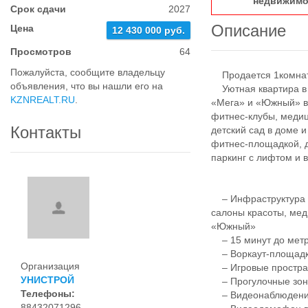
недвижимо
Срок сдачи
2027
Описание
Цена
12 430 000 руб.
Просмотров
64
Пожалуйста, сообщите владельцу
Продается 1комнатн
объявления, что вы нашли его на
Уютная квартира в с
KZNREALT.RU
.
«Мега» и «Южный» в 
фитнес-клубы, медиц
Контакты
детский сад в доме 
фитнес-площадкой, 
паркинг с лифтом и
– Инфраструктура д
салоны красоты, мед
«Южный»
– 15 минут до метро
– Воркаут-площадки
Организация
– Игровые простран
УНИСТРОЙ
– Прогулочные зоны
Телефоны:
– Видеонаблюдение 
88432071296