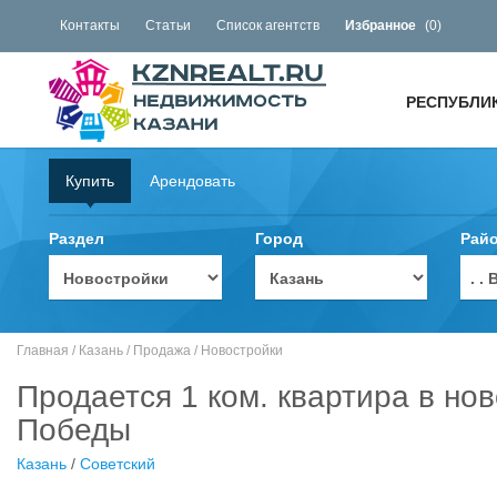
Контакты
Статьи
Список агентств
Избранное
(
0
)
РЕСПУБЛИ
Купить
Арендовать
Раздел
Город
Рай
. 
Главная
/
Казань
/
Продажа
/
Новостройки
Продается 1 ком. квартира в нов
Победы
Казань
/
Советский