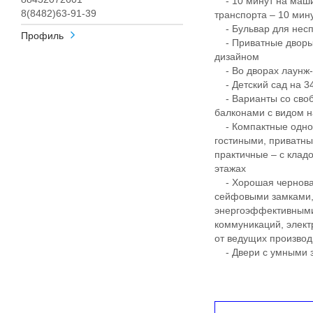
- 10 минут на маши
8(8482)63-91-39
транспорта – 10 ми
- Бульвар для несп
Профиль
- Приватные дворы
дизайном
- Во дворах лаунж-з
- Детский сад на 340
- Варианты со своб
балконами с видом н
- Компактные однок
гостиными, приватны
практичные – с клад
этажах
- Хорошая черновая
сейфовыми замками, 
энергоэффективными
коммуникаций, элект
от ведущих произво
- Двери с умными з