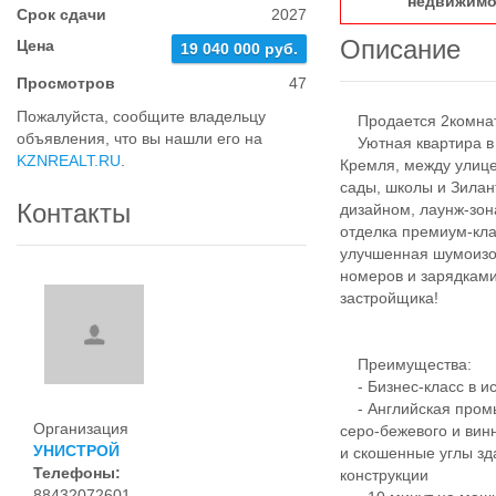
недвижимо
Срок сдачи
2027
Описание
Цена
19 040 000 руб.
Просмотров
47
Пожалуйста, сообщите владельцу
Продается 2комнатн
объявления, что вы нашли его на
Уютная квартира в Ж
KZNREALT.RU
.
Кремля, между улице
сады, школы и Зила
Контакты
дизайном, лаунж-зо
отделка премиум-кл
улучшенная шумоизо
номеров и зарядками
застройщика!
Преимущества:
- Бизнес-класс в ис
- Английская промы
Организация
серо-бежевого и вин
УНИСТРОЙ
и скошенные углы зд
Телефоны:
конструкции
88432072601