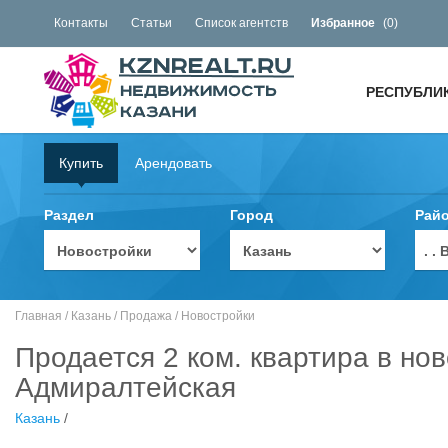
Контакты
Статьи
Список агентств
Избранное
(
0
)
РЕСПУБЛИ
Купить
Арендовать
Раздел
Город
Рай
. 
Главная
/
Казань
/
Продажа
/
Новостройки
Продается 2 ком. квартира в нов
Адмиралтейская
Казань
/