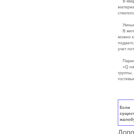
В кварт
материа
стеклоп
Умный
В жилом
можно к
подаетс
учет по
Парки
«Q на К
группы,
гостевы
Если 
сущес
жалоб
Допо