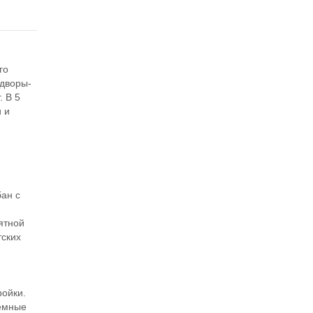
го
 дворы-
. В 5
и и
бан с
ятной
тских
ройки.
тёмные