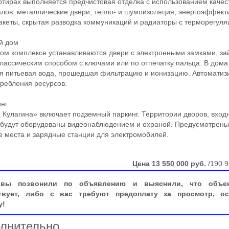
ирах выполняется предчистовая отделка с использованием каче
лов: металлические двери, тепло- и шумоизоляция, энергоэффек
акеты, скрытая разводка коммуникаций и радиаторы с терморегуля
 дом
 комплексе устанавливаются двери с электронными замками, за
лассическим способом с ключами или по отпечатку пальца. В дома
я питьевая вода, прошедшая фильтрацию и ионизацию. Автоматиз
требления ресурсов.
нг
улагина» включает подземный паркинг. Территории дворов, вход
 будут оборудованы видеонаблюдением и охраной. Предусмотрен
е места и зарядные станции для электромобилей.
Цена
13 550 000
руб.
/190 9
вы позвонили по объявлению и выяснили, что объе
твует, либо с вас требуют предоплату за просмотр, ос
у!
лнительно