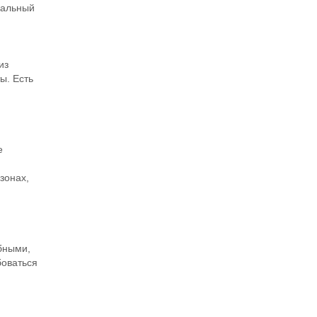
уальный
из
ы. Есть
е
зонах,
бными,
боваться