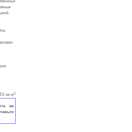
ственных
тивные
цией.
йти
ирован
ные
ы
2
53 за м
кта не
тавьте