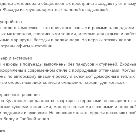
отделке экстерьера и общественных пространств создают уют и виз
. Фасады из крупноформатных панелей с подсветкой.
стройство
илого комплекса – это приватные зоны с игровыми площадками 
ых материалов, спортивными зонами, местами для отдыха и работ
чные маршруты, беседки и релакс-парк. На первых этажах домов
мотрены офисы и кофейни.
ер и экстерьер
 входы в подъезды выполнены без пандусов и ступеней. Входны
оформлены в современном стиле с природными оттенками. Холлы
ны по авторскому дизайн-проекту и включают домофоны в тёплых 
ые скоростные лифты, места ожидания, паркинг для колясок.
овочные решения
 Кулагина» предлагаются квартиры с террасами, евроварианты с
ными кухнями-гостиными, мастер-спальнями с ванными и гардеро
 лоджиями и эркерами. На верхних этажах террасы позволяют лю
а Волгу и Гребной канал.
ка