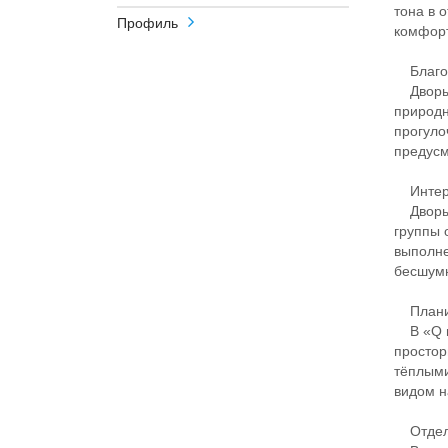
тона в 
Профиль
комфорт
Благоу
Дворы ж
природн
прогуло
предус
Интерь
Дворы и
группы 
выполне
бесшумн
Планир
В «Q на
простор
тёплыми
видом н
Отдел