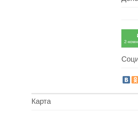
2-комн
Соци
Карта