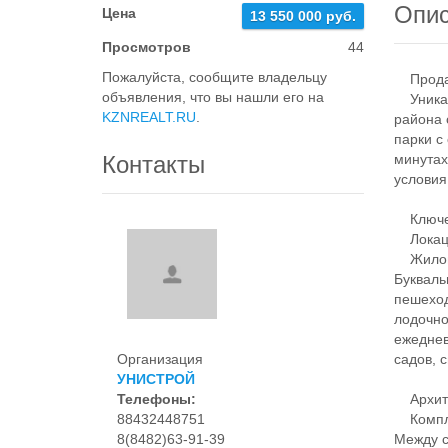
Опи
Цена
13 550 000 руб.
Просмотров
44
Пожалуйста, сообщите владельцу
Продает
объявления, что вы нашли его на
Уникаль
KZNREALT.RU
.
района 
парки с
Контакты
минутах
условия
Ключев
Локац
Жилой к
Букваль
пешеход
лодочно
ежеднев
Организация
садов, 
УНИСТРОЙ
Телефоны:
Архите
88432448751
Комплек
8(8482)63-91-39
Между с