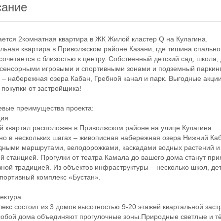
сание
ся 2комнатная квартира в ЖК Жилой кластер Q на Кулагина.
ная квартира в Приволжском районе Казани, где тишина спально
сочетается с близостью к центру. Собственный детский сад, школа,
 сенсорными игровыми и спортивными зонами и подземный паркинг
 – набережная озера Кабан, Гребной канал и парк. Выгодные акци
 покупки от застройщика!
ые преимущества проекта:
ия
вартал расположен в Приволжском районе на улице Кулагина.
но в нескольких шагах – живописная набережная озера Нижний Ка
ными маршрутами, велодорожками, каскадами водных растений и
й станцией. Прогулки от театра Камала до вашего дома станут при
ной традицией. Из объектов инфраструктуры – несколько школ, де
спортивный комплекс «Бустан».
ктура
с состоит из 3 домов высотностью 9-20 этажей квартальной заст
обой дома объединяют прогулочные зоны.Природные светлые и 