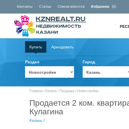
Контакты
Статьи
Список агентств
Избранное
(
0
)
РЕС
Купить
Арендовать
Раздел
Город
Главная
/
Казань
/
Продажа
/
Новостройки
Продается 2 ком. квартир
Кулагина
Казань
/