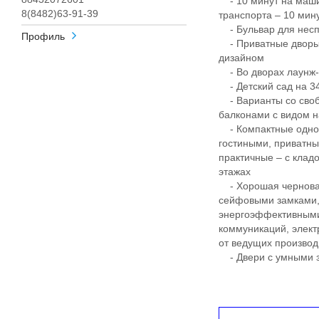
- 10 минут на маши
8(8482)63-91-39
транспорта – 10 ми
- Бульвар для несп
Профиль
- Приватные дворы
дизайном
- Во дворах лаунж-з
- Детский сад на 340
- Варианты со своб
балконами с видом н
- Компактные однок
гостиными, приватны
практичные – с клад
этажах
- Хорошая черновая
сейфовыми замками, 
энергоэффективными
коммуникаций, элект
от ведущих произво
- Двери с умными з