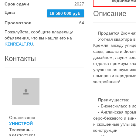
недвижимо
Срок сдачи
2027
Описание
Цена
18 580 000 руб.
Просмотров
64
Пожалуйста, сообщите владельцу
Продается 2комнатн
объявления, что вы нашли его на
Уютная квартира в Ж
KZNREALT.RU
.
Кремля, между улице
сады, школы и Зила
Контакты
дизайном, лаунж-зо
отделка премиум-кл
улучшенная шумоизо
номеров и зарядками
застройщика!
Преимущества:
- Бизнес-класс в ис
- Английская промы
Организация
серо-бежевого и вин
УНИСТРОЙ
и скошенные углы зд
Телефоны:
конструкции
88432072601