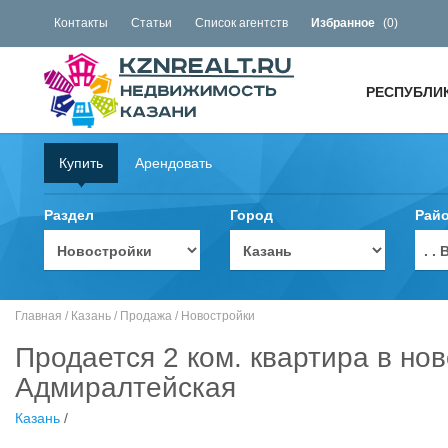
Контакты
Статьи
Список агентств
Избранное
(
0
)
РЕСПУБЛИ
Купить
Арендовать
Раздел
Город
Рай
. 
Главная
/
Казань
/
Продажа
/
Новостройки
Продается 2 ком. квартира в нов
Адмиралтейская
Казань
/