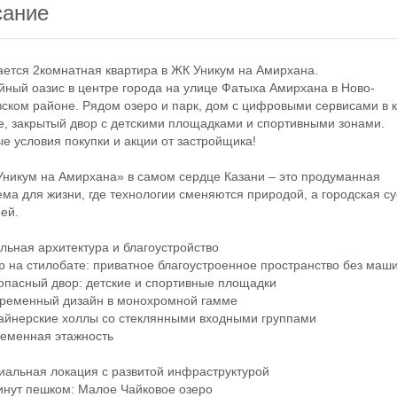
сание
тся 2комнатная квартира в ЖК Уникум на Амирхана.
й оазис в центре города на улице Фатыха Амирхана в Ново-
ском районе. Рядом озеро и парк, дом с цифровыми сервисами в 
е, закрытый двор с детскими площадками и спортивными зонами.
е условия покупки и акции от застройщика!
икум на Амирхана» в самом сердце Казани – это продуманная
ема для жизни, где технологии сменяются природой, а городская с
ей.
ная архитектура и благоустройство
на стилобате: приватное благоустроенное пространство без маш
асный двор: детские и спортивные площадки
еменный дизайн в монохромной гамме
йнерские холлы со стеклянными входными группами
менная этажность
льная локация с развитой инфраструктурой
нут пешком: Малое Чайковое озеро