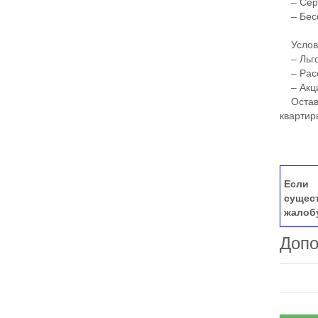
– Серв
– Бесс
Условия
– Льго
– Расс
– Акци
Оставьт
квартир
Если 
сущес
жалоб
Допо