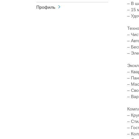
– В шаг
Профиль
– 15 ми
– Удобн
Технол
– Чиста
– Автом
– Беск
– Элект
Эксклю
– Кварт
– Панор
– Маст
– Своб
– Вариа
Компле
– Круг
– Стило
– Госте
– Коля