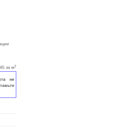
ации
2
45 за м
кта не
тавьте