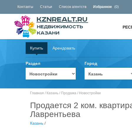
Контакты
Статьи
Список агентств
Избранное
(
0
)
РЕС
Купить
Арендовать
Раздел
Город
Главная
/
Казань
/
Продажа
/
Новостройки
Продается 2 ком. квартир
Лаврентьева
Казань
/