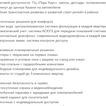
овой доступности: ТЦ «Парк Хаус», школы, детсады, поликлиники
нут до центра Казани на автомобиле
ая транспортная развязка и развитый стрит-ритейл в районе
огичные решения для комфорта
я вода: централизованная система фильтрации в каждой квартир
атический учет: система АСКУЭ для передачи показаний счетчик
онтактные домофоны: современные видеодомофоны в каждой ква
ронные замки: система контроля доступа
зивные планировочные решения
иры с террасами на первых этажах
амные и угловые окна с видами на город или озеро
ер-спальни с гардеробными комнатами
одные планировки для индивидуального дизайна
нты от студий до 3-комнатных квартир
ксная безопасность и сервис
лосуточная охрана и видеонаблюдение
батная парковка с зарядками для электромобилей
вой паркинг для посетителей
сочные с индивидуальным доступом