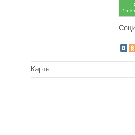
2-комн
Соци
Карта