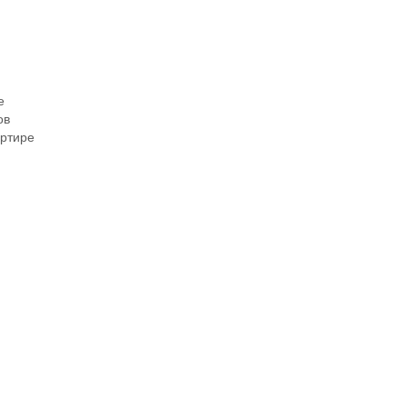
е
ов
ртире