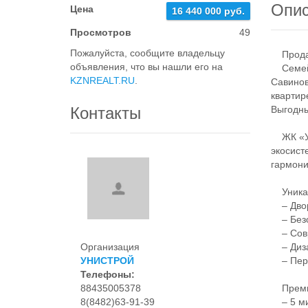
Опи
Цена
16 440 000 руб.
Просмотров
49
Пожалуйста, сообщите владельцу
Продае
объявления, что вы нашли его на
Семейны
KZNREALT.RU
.
Савинов
квартир
Контакты
Выгодны
ЖК «Ун
экосист
гармони
Уникаль
– Двор 
– Безоп
– Совр
Организация
– Диза
УНИСТРОЙ
– Пере
Телефоны:
88435005378
Премиа
8(8482)63-91-39
– 5 ми