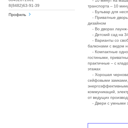
- 10 минут на маши
8(8482)63-91-39
транспорта – 10 ми
- Бульвар для несп
Профиль
- Приватные дворы
дизайном
- Во дворах лаунж-з
- Детский сад на 340
- Варианты со своб
балконами с видом н
- Компактные однок
гостиными, приватны
практичные – с клад
этажах
- Хорошая черновая
сейфовыми замками, 
энергоэффективными
коммуникаций, элект
от ведущих произво
- Двери с умными з