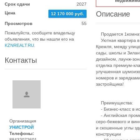
недвижимо
Срок сдачи
2027
Описание
Цена
12 170 000 руб.
Просмотров
55
Пожалуйста, сообщите владельцу
Продается 1комнатн
объявления, что вы нашли его на
Уютная квартира в Ж
KZNREALT.RU
.
Кремля, между улице
сады, школы и Зила
Контакты
дизайном, лаунж-зо
отделка премиум-кл
улучшенная шумоизо
номеров и зарядками
застройщика!
Преимущества:
- Бизнес-класс в ис
- Английская промы
Организация
серо-бежевого и вин
УНИСТРОЙ
и скошенные углы зд
Телефоны:
конструкции
88432072601