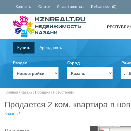
Контакты
Статьи
Список агентств
Избранное
(
0
)
РЕСПУБЛИ
Купить
Арендовать
Раздел
Город
Рай
. 
Главная
/
Казань
/
Продажа
/
Новостройки
Продается 2 ком. квартира в нов
Казань
/