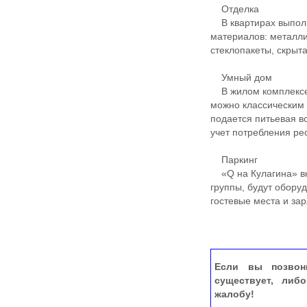
Отделка
В квартирах выполн
материалов: металли
стеклопакеты, скрыт
Умный дом
В жилом комплексе 
можно классическим 
подается питьевая 
учет потребления ре
Паркинг
«Q на Кулагина» вк
группы, будут обор
гостевые места и за
Если вы позвон
существует, либ
жалобу!