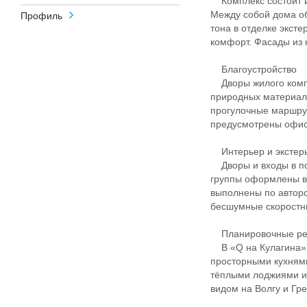
Комплекс состоит из
Между собой дома о
Профиль
тона в отделке экст
комфорт. Фасады из 
Благоустройство
Дворы жилого компл
природных материало
прогулочные маршрут
предусмотрены офис
Интерьер и экстер
Дворы и входы в по
группы оформлены в
выполнены по авторс
бесшумные скоростны
Планировочные р
В «Q на Кулагина» 
просторными кухням
тёплыми лоджиями и
видом на Волгу и Гр