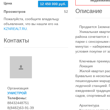
недвижимо
Цена
12 450 000 руб.
Описание
Просмотров
52
Пожалуйста, сообщите владельцу
объявления, что вы нашли его на
Продается 1комнатн
KZNREALT.RU
.
Уникальная квартир
района сочетается с 
Контакты
парки с сенсорными 
минутах – набережна
условия покупки от 
Ключевые преимуще
Локация
Жилой квартал расп
Буквально в несколь
пешеходными маршру
лодочной станцией. 
Организация
ежедневной традицие
УНИСТРОЙ
садов, спортивный к
Телефоны:
88432448751
Архитектура
8(8482)63-91-39