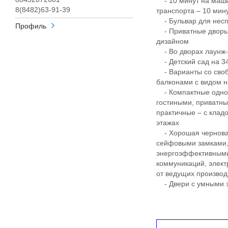
- 10 минут на маши
8(8482)63-91-39
транспорта – 10 ми
- Бульвар для несп
Профиль
- Приватные дворы
дизайном
- Во дворах лаунж-з
- Детский сад на 340
- Варианты со своб
балконами с видом н
- Компактные однок
гостиными, приватны
практичные – с клад
этажах
- Хорошая черновая
сейфовыми замками, 
энергоэффективными
коммуникаций, элект
от ведущих произво
- Двери с умными з