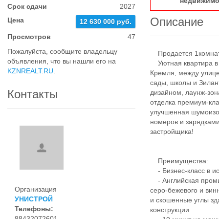
недвижимо
Срок сдачи
2027
Описание
Цена
12 630 000 руб.
Просмотров
47
Пожалуйста, сообщите владельцу
Продается 1комнатн
объявления, что вы нашли его на
Уютная квартира в Ж
KZNREALT.RU
.
Кремля, между улице
сады, школы и Зила
Контакты
дизайном, лаунж-зо
отделка премиум-кл
улучшенная шумоизо
номеров и зарядками
застройщика!
Преимущества:
- Бизнес-класс в ис
- Английская промы
Организация
серо-бежевого и вин
УНИСТРОЙ
и скошенные углы зд
Телефоны:
конструкции
88432072601