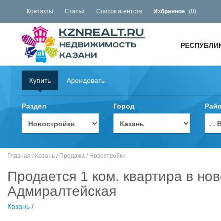
Контакты
Статьи
Список агентств
Избранное
(
0
)
РЕСПУБЛИ
Купить
Арендовать
Раздел
Город
Рай
. 
Главная
/
Казань
/
Продажа
/
Новостройки
Продается 1 ком. квартира в нов
Адмиралтейская
Казань
/