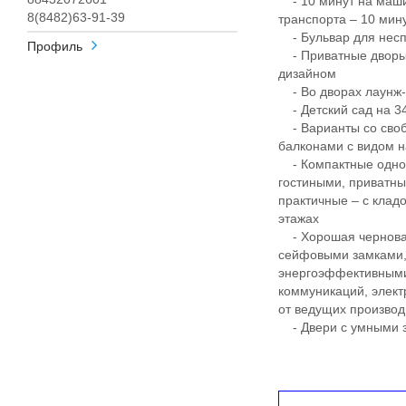
- 10 минут на маши
8(8482)63-91-39
транспорта – 10 ми
- Бульвар для несп
Профиль
- Приватные дворы
дизайном
- Во дворах лаунж-з
- Детский сад на 340
- Варианты со своб
балконами с видом н
- Компактные однок
гостиными, приватны
практичные – с клад
этажах
- Хорошая черновая
сейфовыми замками, 
энергоэффективными
коммуникаций, элект
от ведущих произво
- Двери с умными з