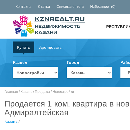
Контакты
Статьи
Список агентств
Избранное
(
0
)
РЕСПУБЛИ
Купить
Арендовать
Раздел
Город
Рай
. 
Главная
/
Казань
/
Продажа
/
Новостройки
Продается 1 ком. квартира в нов
Адмиралтейская
Казань
/