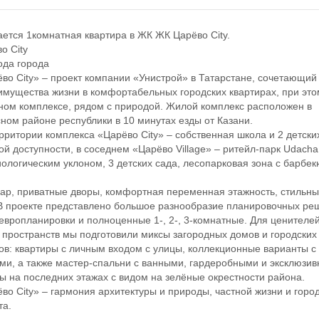
ся 1комнатная квартира в ЖК ЖК Царёво City.
 City
а города
 City» – проект компании «Унистрой» в Татарстане, сочетающий 
имущества жизни в комфортабельных городских квартирах, при это
ном комплексе, рядом с природой. Жилой комплекс расположен в
ном районе республики в 10 минутах езды от Казани.
итории комплекса «Царёво City» – собственная школа и 2 детских
ой доступности, в соседнем «Царёво Village» – ритейл-парк Udacha
иологическим уклоном, 3 детских сада, лесопарковая зона с барбек
, приватные дворы, комфортная переменная этажность, стильн
В проекте представлено большое разнообразие планировочных ре
 европланировки и полноценные 1-, 2-, 3-комнатные. Для ценителе
 пространств мы подготовили миксы загородных домов и городских
в: квартиры с личным входом с улицы, коллекционные варианты с
ми, а также мастер-спальни с ванными, гардеробными и эксклюзи
ы на последних этажах с видом на зелёные окрестности района.
 City» – гармония архитектуры и природы, частной жизни и горо
та.