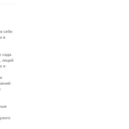
в себе
м в
 сада.
, лицей
ю и
ые
шений:
й
вные
дского