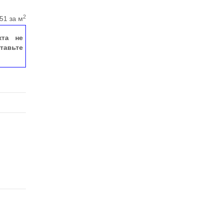
2
51 за м
кта не
тавьте