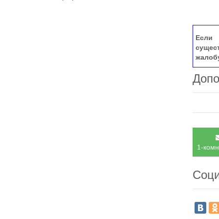
Если 
сущес
жалоб
Допо
1-комн
Соци