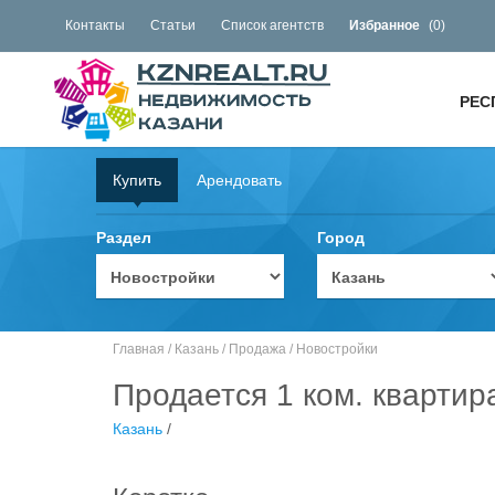
Контакты
Статьи
Список агентств
Избранное
(
0
)
РЕС
Купить
Арендовать
Раздел
Город
Главная
/
Казань
/
Продажа
/
Новостройки
Продается 1 ком. квартир
Казань
/