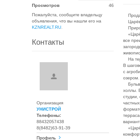
Просмотров
46
Пожалуйста, сообщите владельцу
Продает
объявления, что вы нашли его на
Царёво
KZNREALT.RU
.
Природ
«Царёво
Контакты
все пре
загород
живопис
На терр
В шагов
с агроб
озером.
Бульвар
холлы. 
студии,
Организация
частных
УНИСТРОЙ
формато
Телефоны:
терраса
88432057438
вариант
8(8482)63-91-39
«Царёво
комфор
Профиль