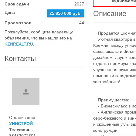
недвижимо
Срок сдачи
2027
Описание
Цена
25 650 000 руб.
Просмотров
44
Пожалуйста, сообщите владельцу
Продается 1комнатн
объявления, что вы нашли его на
Уютная квартира в Ж
KZNREALT.RU
.
Кремля, между улице
сады, школы и Зила
Контакты
дизайном, лаунж-зо
отделка премиум-кл
улучшенная шумоизо
номеров и зарядками
застройщика!
Преимущества:
- Бизнес-класс в ис
- Английская промы
Организация
серо-бежевого и вин
УНИСТРОЙ
и скошенные углы зд
Телефоны:
конструкции
88432072601