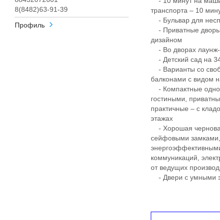
- 10 минут на маши
8(8482)63-91-39
транспорта – 10 ми
- Бульвар для несп
Профиль
- Приватные дворы
дизайном
- Во дворах лаунж-з
- Детский сад на 340
- Варианты со своб
балконами с видом н
- Компактные однок
гостиными, приватны
практичные – с клад
этажах
- Хорошая черновая
сейфовыми замками, 
энергоэффективными
коммуникаций, элект
от ведущих произво
- Двери с умными з