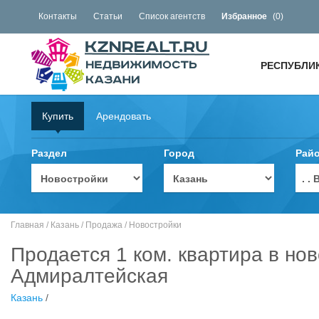
Контакты
Статьи
Список агентств
Избранное
(
0
)
РЕСПУБЛИ
Купить
Арендовать
Раздел
Город
Рай
. 
Главная
/
Казань
/
Продажа
/
Новостройки
Продается 1 ком. квартира в нов
Адмиралтейская
Казань
/