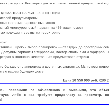
ения ресурсов. Квартиры сдаются с качественной предчистовой от
ОДУМАННАЯ ПАРКИНГ-КОНЦЕПЦИЯ
телей предусмотрены:
ые гостевые парковочные места
ный многоуровневый паркинг на 499 машиномест
е подходы и въезды на территорию
иры:
авлен широкий выбор планировок — от студий до просторных се
. Доступны варианты с террасами, мастер-спальнями и гардеробны
артирах выполнена качественная предчистовая отделка.
 больше о планировках и доступных вариантах. Мы готовы подр
ать о вашем будущем доме!
Цена
10 550 000
руб.
/286 2
вы позвонили по объявлению и выяснили, что объе
твует, либо с вас требуют предоплату за просмотр, ос
у!