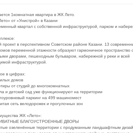
тся 1комнатная квартира в ЖК Лето.
то» от «Унистрой» в Казани
нный квартал с собственной инфраструктурой, парком и набере
лексе:
роект в перспективном Советском районе Казани. 13 современн
омов переменной этажности образуют гармоничное пространство 
ыми дворами, пешеходным бульваром, набережной у реки и всей
имой инфраструктурой.
е в цифрах:
илых домов
иры от студий до многокомнатных
 и детский сад уже функционируют на территории
оуровневый паркинг на 499 машиномест
тая сеть велодорожек и прогулочных зон
щества ЖК «Лето»:
ИВАТНЫЕ БЛАГОУСТРОЕННЫЕ ДВОРЫ
ые озеленённые территории с продуманным ландшафтным дизай