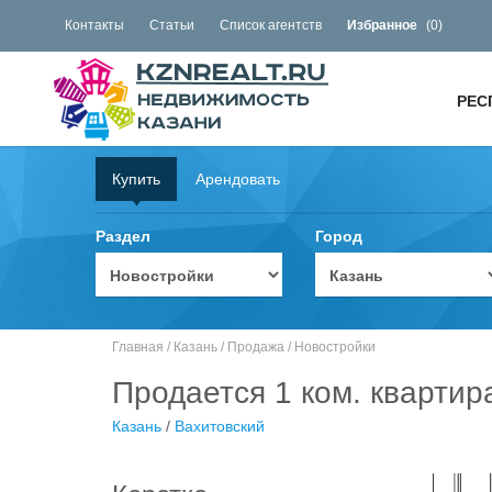
Контакты
Статьи
Список агентств
Избранное
(
0
)
РЕС
Купить
Арендовать
Раздел
Город
Главная
/
Казань
/
Продажа
/
Новостройки
Продается 1 ком. квартир
Казань
/
Вахитовский