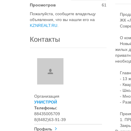
Просмотров
61
Пожалуйста, сообщите владельцу
Продае
объявления, что вы нашли его на
ЖК «Ле
KZNREALT.RU
.
Совреме
Контакты
О комп
Новый п
жилых д
приватн
необход
Главно
- 13 ж
- Кварт
- Школа
Организация
- Мног
УНИСТРОЙ
- Разви
Телефоны:
88435005709
Преиму
8(8482)63-91-39
1. ПР
Закрыт
Профиль