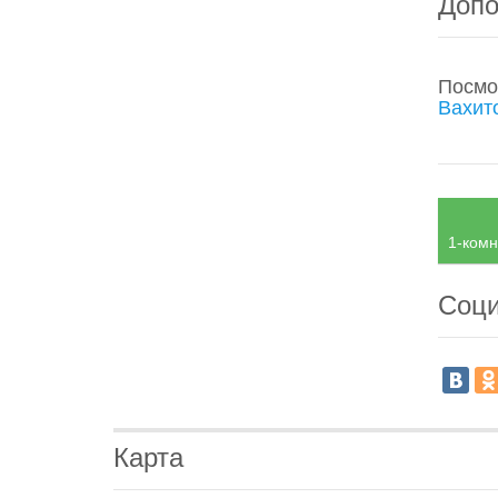
Допо
Посмо
Вахит
1-комн
Соци
Карта