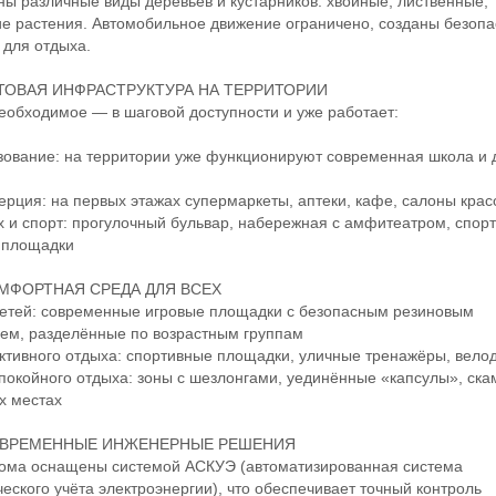
ы различные виды деревьев и кустарников: хвойные, лиственные,
е растения. Автомобильное движение ограничено, созданы безоп
 для отдыха.
ТОВАЯ ИНФРАСТРУКТУРА НА ТЕРРИТОРИИ
бходимое — в шаговой доступности и уже работает:
ание: на территории уже функционируют современная школа и 
ия: на первых этажах супермаркеты, аптеки, кафе, салоны крас
 спорт: прогулочный бульвар, набережная с амфитеатром, спор
 площадки
МФОРТНАЯ СРЕДА ДЛЯ ВСЕХ
тей: современные игровые площадки с безопасным резиновым
ем, разделённые по возрастным группам
ивного отдыха: спортивные площадки, уличные тренажёры, вело
койного отдыха: зоны с шезлонгами, уединённые «капсулы», ска
х местах
ВРЕМЕННЫЕ ИНЖЕНЕРНЫЕ РЕШЕНИЯ
ма оснащены системой АСКУЭ (автоматизированная система
еского учёта электроэнергии), что обеспечивает точный контроль