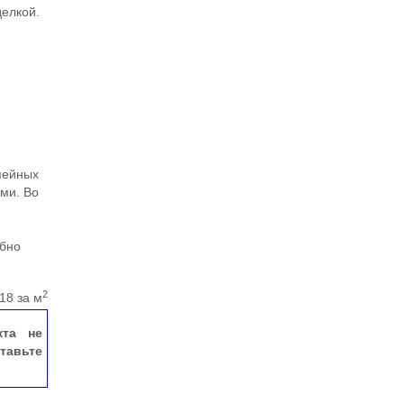
делкой.
мейных
ми. Во
обно
2
18 за м
кта не
тавьте