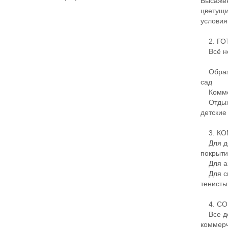
Высажен
цветущи
условия
2. ГО
Всё нео
Образов
сад
Коммерц
Отдых и
детские
3. КО
Для де
покрыти
Для акт
Для спо
тенисты
4. СО
Все до
коммерч