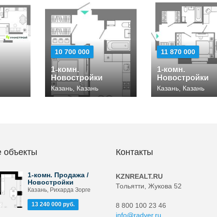
10 700 000
11 870 000
1-комн.
1-комн.
Новостройки
Новостройки
Казань, Казань
Казань, Казань
 объекты
Контакты
1-комн. Продажа /
KZNREALT.RU
Новостройки
Тольятти, Жукова 52
Казань, Рихарда Зорге
13 240 000 руб.
8 800 100 23 46
info@radver.ru