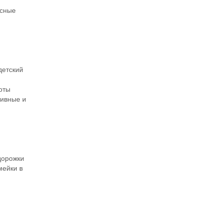
асные
детский
оты
тивные и
дорожки
мейки в