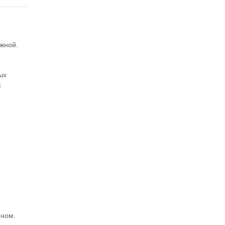
жной.
ых
с
ном.