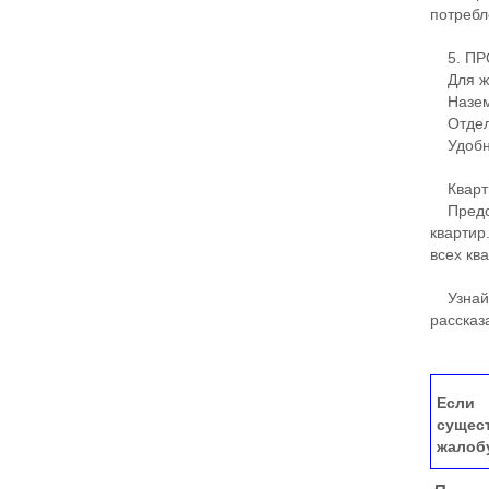
потребл
5. ПР
Для жи
Наземн
Отдель
Удобны
Кварт
Предст
квартир
всех кв
Узнайте
рассказ
Если 
сущес
жалоб