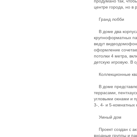
продумано так, чтоб
центре города, но в 
Гранд лобби
В доме два корпуса 
крупноформатных пан
ведут видеодомофон
оформление сочетает
потолки 4 метра, вк
детскую игровую. В о
Коллекционные кв
В доме представлен
террасами, пентхау
угловыми окнами и п
3-, 4- и 5-комнатных 
Умный дом
Проект создан с акц
входные группы и п