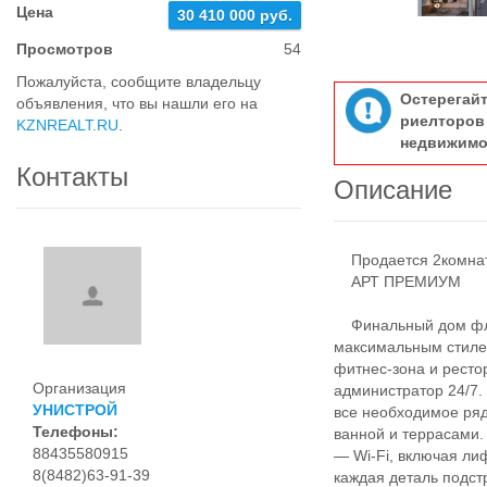
Цена
30 410 000 руб.
Просмотров
54
Пожалуйста, сообщите владельцу
Остерегай
объявления, что вы нашли его на
риелтор
KZNREALT.RU
.
недвижимо
Контакты
Описание
Продается 2комнатн
АРТ ПРЕМИУМ
Финальный дом флаг
максимальным стилем
фитнес-зона и ресто
Организация
администратор 24/7.
УНИСТРОЙ
все необходимое ряд
Телефоны:
ванной и террасами.
88435580915
— Wi-Fi, включая ли
8(8482)63-91-39
каждая деталь подст