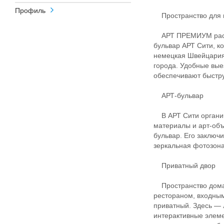
Профиль
Пространство для 
АРТ ПРЕМИУМ распо
бульвар АРТ Сити, к
немецкая Швейцария»
города. Удобные вы
обеспечивают быстру
АРТ-бульвар
В АРТ Сити органич
материалы и арт-объ
бульвар. Его заключи
зеркальная фотозона
Приватный двор
Пространство дома 
рестораном, входным
приватный. Здесь — 
интерактивные элеме