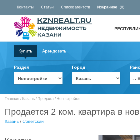
Контакты
Статьи
Список агентств
Избранное
(
0
)
РЕСПУБЛИ
Купить
Арендовать
Раздел
Город
Рай
. 
Главная
/
Казань
/
Продажа
/
Новостройки
Продается 2 ком. квартира в но
Казань
/
Советский