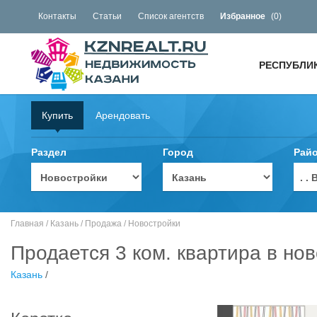
Контакты
Статьи
Список агентств
Избранное
(
0
)
РЕСПУБЛИ
Купить
Арендовать
Раздел
Город
Рай
. 
Главная
/
Казань
/
Продажа
/
Новостройки
Продается 3 ком. квартира в нов
Казань
/