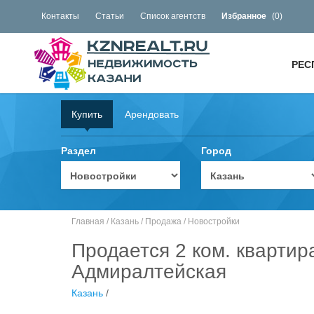
Контакты
Статьи
Список агентств
Избранное
(
0
)
РЕС
Купить
Арендовать
Раздел
Город
Главная
/
Казань
/
Продажа
/
Новостройки
Продается 2 ком. квартир
Адмиралтейская
Казань
/