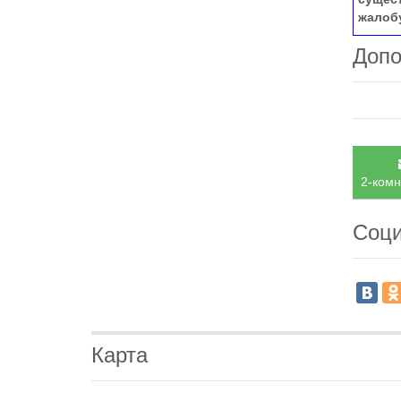
жалоб
Допо
2-комн
Соци
Карта