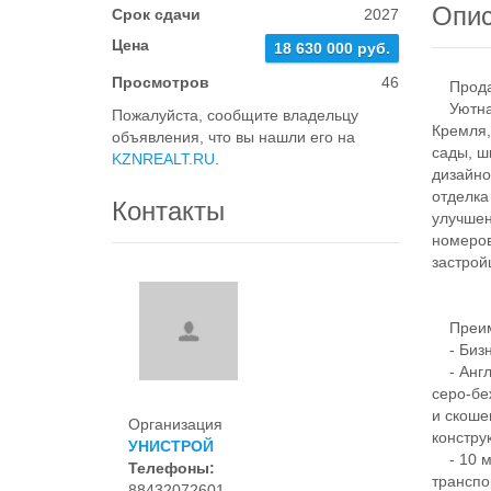
Опи
Срок сдачи
2027
Цена
18 630 000 руб.
Просмотров
46
Продает
Уютная 
Пожалуйста, сообщите владельцу
Кремля,
объявления, что вы нашли его на
сады, ш
KZNREALT.RU
.
дизайно
отделка
Контакты
улучшен
номеров
застрой
Преим
- Бизне
- Англи
серо-бе
и скоше
Организация
констру
УНИСТРОЙ
- 10 ми
Телефоны:
транспо
88432072601