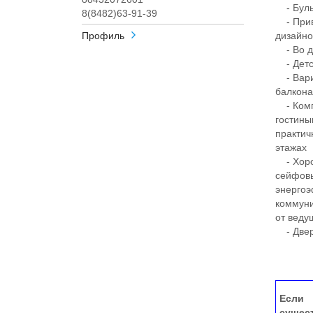
- Бульв
8(8482)63-91-39
- Прив
Профиль
дизайн
- Во дв
- Детск
- Вариа
балкона
- Комп
гостины
практич
этажах
- Хорош
сейфовы
энергоэ
коммуни
от веду
- Двер
Если 
сущес