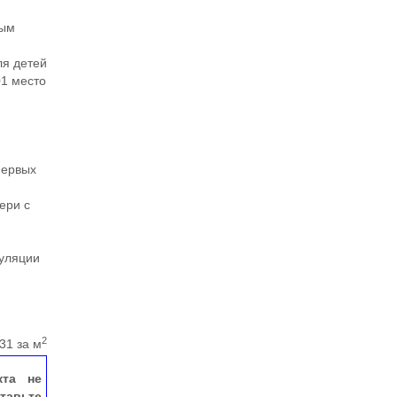
ным
ля детей
01 место
и
первых
ери с
гуляции
2
31 за м
кта не
тавьте