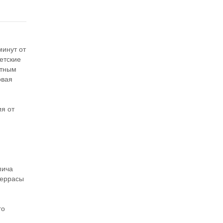
минут от
етские
фтным
овая
я
я от
пича
террасы
го