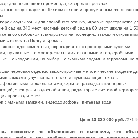
ар для неспешного променада, сквер для прогулок
атные дворы-парки с обилием зелени и продуманным ландшафт
ом
орах лаунж-зоны для спокойного отдыха, игровые пространства д
ий сад на 340 мест, частный детский сад на 80 мест, школа на 1 5
нты со свободной планировкой на последних этажах и открытым
ми с видом на Волгу и Кремль
актные однокомнатные, евроварианты с просторными кухнями-
ми, приватные – с мастер-спальнями с ванными и гардеробными,
ные – с кладовыми, на выбор – с зимними садами и террасами на 
ая черновая отделка: высокопрочные металлические входные дв
ми замками, улучшенная тепло- и шумоизоляция, окна с
ффективными стеклопакетами, скрытая разводка инженерных
каций, электро- и водоснабжения, радиаторы с системой терморе
щих производителей
и с умными замками, видеодомофоны, питьевая вода
Цена
18 630 000
руб.
/271 9
вы позвонили по объявлению и выяснили, что объе
твует, либо с вас требуют предоплату за просмотр, ос