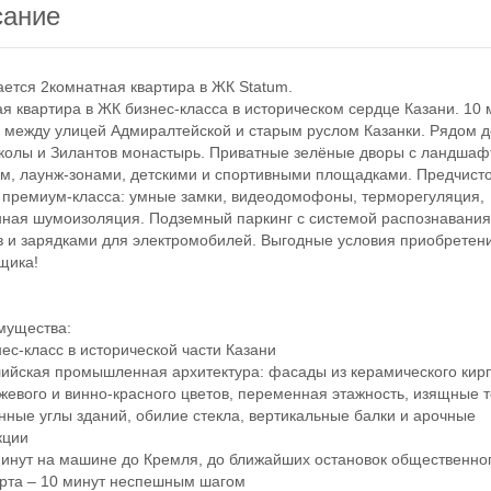
сание
ся 2комнатная квартира в ЖК Statum.
квартира в ЖК бизнес-класса в историческом сердце Казани. 10 
 между улицей Адмиралтейской и старым руслом Казанки. Рядом д
колы и Зилантов монастырь. Приватные зелёные дворы с ландша
м, лаунж-зонами, детскими и спортивными площадками. Предчист
 премиум-класса: умные замки, видеодомофоны, терморегуляция,
ная шумоизоляция. Подземный паркинг с системой распознавани
 и зарядками для электромобилей. Выгодные условия приобретени
щика!
ущества:
с-класс в исторической части Казани
йская промышленная архитектура: фасады из керамического кир
жевого и винно-красного цветов, переменная этажность, изящные 
нные углы зданий, обилие стекла, вертикальные балки и арочные
кции
нут на машине до Кремля, до ближайших остановок общественно
рта – 10 минут неспешным шагом