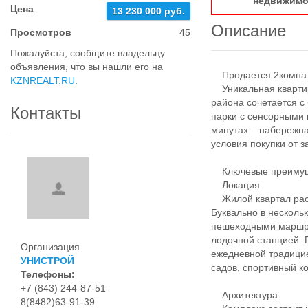
недвижимо
Цена
13 230 000 руб.
Описание
Просмотров
45
Пожалуйста, сообщите владельцу
объявления, что вы нашли его на
Продается 2комнатн
KZNREALT.RU
.
Уникальная квартир
района сочетается с 
Контакты
парки с сенсорными 
минутах – набережна
условия покупки от 
Ключевые преимуще
Локация
Жилой квартал расп
Буквально в несколь
пешеходными маршру
лодочной станцией. 
Организация
ежедневной традицие
УНИСТРОЙ
садов, спортивный к
Телефоны:
+7 (843) 244-87-51
Архитектура
8(8482)63-91-39