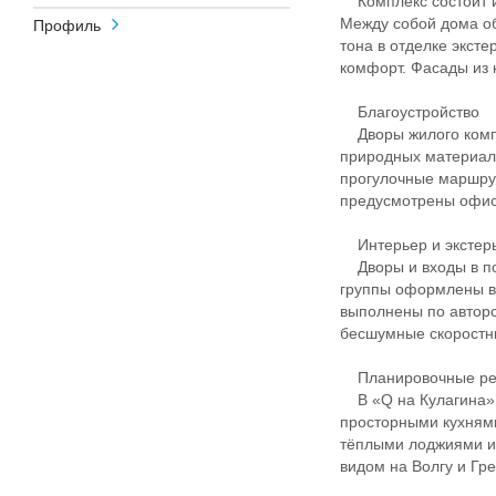
Комплекс состоит из
Между собой дома о
Профиль
тона в отделке экст
комфорт. Фасады из 
Благоустройство
Дворы жилого компл
природных материало
прогулочные маршрут
предусмотрены офис
Интерьер и экстер
Дворы и входы в по
группы оформлены в
выполнены по авторс
бесшумные скоростны
Планировочные р
В «Q на Кулагина» 
просторными кухням
тёплыми лоджиями и
видом на Волгу и Гр