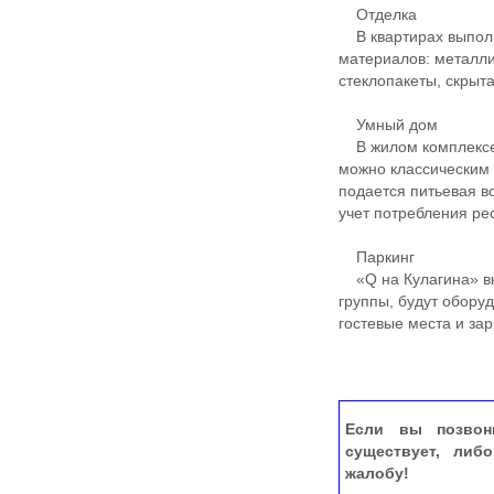
Отделка
В квартирах выполн
материалов: металли
стеклопакеты, скрыт
Умный дом
В жилом комплексе 
можно классическим 
подается питьевая 
учет потребления ре
Паркинг
«Q на Кулагина» вк
группы, будут обор
гостевые места и за
Если вы позвон
существует, либ
жалобу!