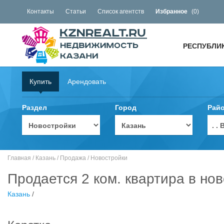
Контакты
Статьи
Список агентств
Избранное
(
0
)
РЕСПУБЛИ
Купить
Арендовать
Раздел
Город
Рай
. 
Главная
/
Казань
/
Продажа
/
Новостройки
Продается 2 ком. квартира в нов
Казань
/