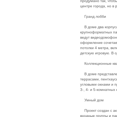
продумано так, чтоб
центре города, но в 
Гранд лобби
В доме два корпуса 
крупноформатных пан
ведут видеодомофон
оформление сочетает
потолки 4 метра, вк
детскую игровую. В о
Коллекционные кв
В доме представлен
террасами, пентхау
угловыми окнами и п
3-, 4- и 5-комнатных 
Умный дом
Проект создан с акц
входные группы и п