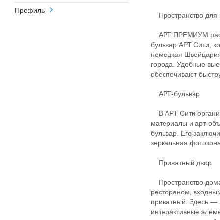
Профиль
Пространство для 
АРТ ПРЕМИУМ распо
бульвар АРТ Сити, к
немецкая Швейцария»
города. Удобные вы
обеспечивают быстру
АРТ-бульвар
В АРТ Сити органич
материалы и арт-объ
бульвар. Его заключи
зеркальная фотозона
Приватный двор
Пространство дома 
рестораном, входным
приватный. Здесь — 
интерактивные элеме