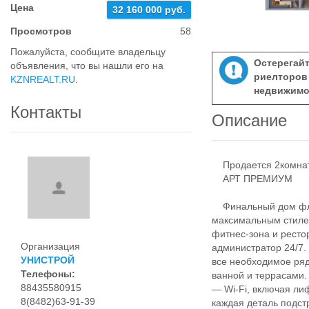
Цена
32 160 000 руб.
Просмотров
58
Пожалуйста, сообщите владельцу
Остерегай
объявления, что вы нашли его на
риелтор
KZNREALT.RU
.
недвижимо
Контакты
Описание
Продается 2комнатн
АРТ ПРЕМИУМ
Финальный дом флаг
максимальным стилем
фитнес-зона и ресто
Организация
администратор 24/7.
УНИСТРОЙ
все необходимое ряд
Телефоны:
ванной и террасами.
88435580915
— Wi-Fi, включая ли
8(8482)63-91-39
каждая деталь подст