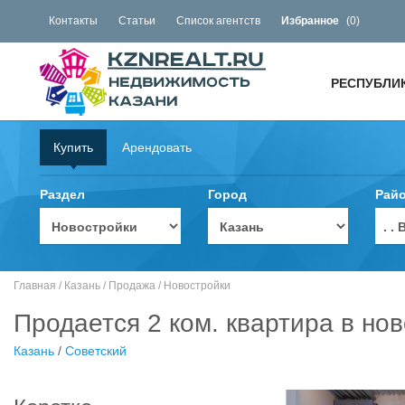
Контакты
Статьи
Список агентств
Избранное
(
0
)
РЕСПУБЛИ
Купить
Арендовать
Раздел
Город
Рай
. 
Главная
/
Казань
/
Продажа
/
Новостройки
Продается 2 ком. квартира в но
Казань
/
Советский