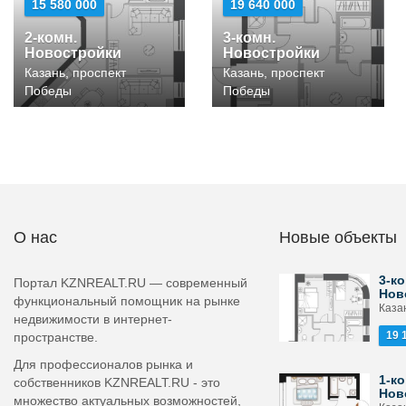
15 580 000
19 640 000
2-комн.
3-комн.
Новостройки
Новостройки
Казань, проспект
Казань, проспект
Победы
Победы
О нас
Новые объекты
3-ко
Портал KZNREALT.RU — современный
Нов
функциональный помощник на рынке
Каза
недвижимости в интернет-
19 
пространстве.
Для профессионалов рынка и
1-ко
собственников KZNREALT.RU - это
Нов
множество актуальных возможностей,