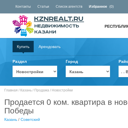
Контакты
Статьи
Список агентств
Избранное
(
0
)
РЕСПУБЛИ
Купить
Арендовать
Раздел
Город
Рай
. 
Главная
/
Казань
/
Продажа
/
Новостройки
Продается 0 ком. квартира в нов
Победы
Казань
/
Советский