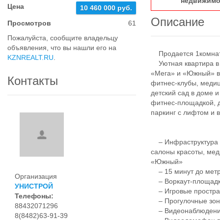
недвижимо
Цена
10 460 000 руб.
Описание
Просмотров
61
Пожалуйста, сообщите владельцу
объявления, что вы нашли его на
Продается 1комнатн
KZNREALT.RU
.
Уютная квартира в с
«Мега» и «Южный» в 
Контакты
фитнес-клубы, медиц
детский сад в доме 
фитнес-площадкой, 
паркинг с лифтом и
– Инфраструктура д
салоны красоты, мед
«Южный»
– 15 минут до метро
Организация
– Воркаут-площадки
УНИСТРОЙ
– Игровые простран
Телефоны:
– Прогулочные зоны
88432071296
– Видеонаблюдение 
8(8482)63-91-39