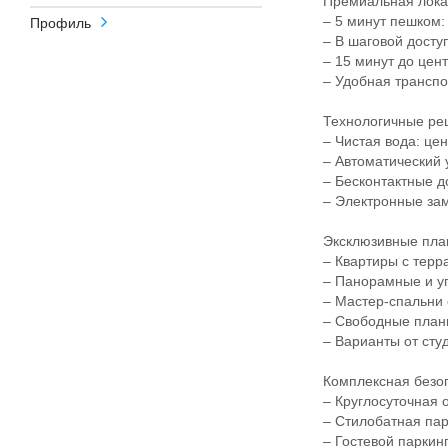
Премиальная локаци
– 5 минут пешком: 
Профиль
– В шаговой доступн
– 15 минут до цент
– Удобная транспорт
Технологичные реш
– Чистая вода: цен
– Автоматический у
– Бесконтактные д
– Электронные замк
Эксклюзивные пла
– Квартиры с терра
– Панорамные и угл
– Мастер-спальни 
– Свободные планир
– Варианты от студ
Комплексная безопа
– Круглосуточная о
– Стилобатная парк
– Гостевой паркинг