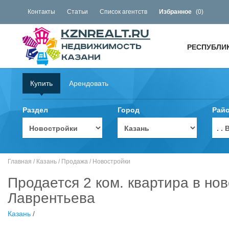
Контакты
Статьи
Список агентств
Избранное
(
0
)
РЕСПУБЛИ
Купить
Арендовать
Раздел
Город
Рай
. 
Главная
/
Казань
/
Продажа
/
Новостройки
Продается 2 ком. квартира в но
Лаврентьева
Казань
/