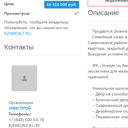
недвижимо
Цена
16 410 000 руб.
Описание
Просмотров
47
Пожалуйста, сообщите владельцу
объявления, что вы нашли его на
Продается 2комнатн
KZNREALT.RU
.
Семейный оазис в ц
Савиновском районе.
Контакты
квартире, закрытый 
Выгодные условия по
ЖК «Уникум на Амир
экосистема для жизн
гармонией.
Уникальная архитек
– Двор на стилобат
– Безопасный двор:
Организация
– Современный диз
УНИСТРОЙ
– Дизайнерские хол
Телефоны:
– Переменная эта
+7 (843) 500-53-78
8(8482)63-91-39