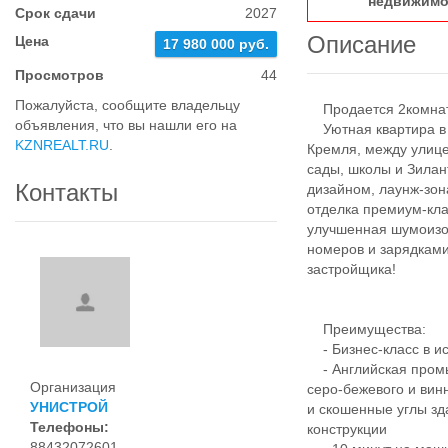
недвижимо
Срок сдачи
2027
Описание
Цена
17 980 000 руб.
Просмотров
44
Пожалуйста, сообщите владельцу
Продается 2комнатн
объявления, что вы нашли его на
Уютная квартира в Ж
KZNREALT.RU
.
Кремля, между улице
сады, школы и Зила
Контакты
дизайном, лаунж-зо
отделка премиум-кл
улучшенная шумоизо
номеров и зарядками
застройщика!
Преимущества:
- Бизнес-класс в ис
- Английская промы
Организация
серо-бежевого и вин
УНИСТРОЙ
и скошенные углы зд
Телефоны:
конструкции
88432072601