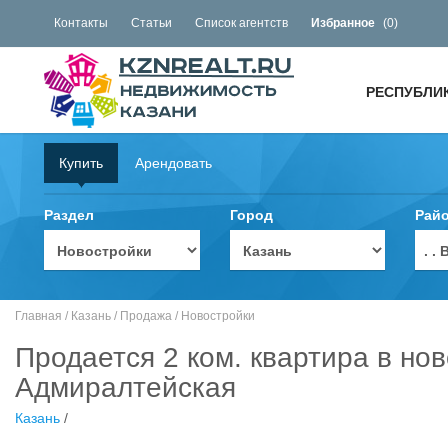
Контакты
Статьи
Список агентств
Избранное
(
0
)
РЕСПУБЛИ
Купить
Арендовать
Раздел
Город
Рай
. 
Главная
/
Казань
/
Продажа
/
Новостройки
Продается 2 ком. квартира в нов
Адмиралтейская
Казань
/