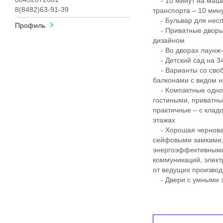
- 10 минут на маши
8(8482)63-91-39
транспорта – 10 ми
- Бульвар для несп
Профиль
- Приватные дворы
дизайном
- Во дворах лаунж-з
- Детский сад на 340
- Варианты со своб
балконами с видом н
- Компактные однок
гостиными, приватны
практичные – с клад
этажах
- Хорошая черновая
сейфовыми замками, 
энергоэффективными
коммуникаций, элект
от ведущих произво
- Двери с умными з