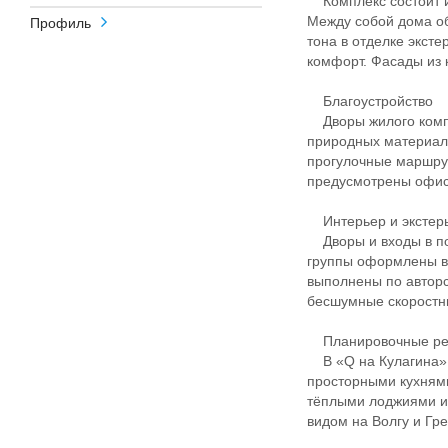
Комплекс состоит из
Между собой дома о
Профиль
тона в отделке экст
комфорт. Фасады из 
Благоустройство
Дворы жилого компл
природных материало
прогулочные маршрут
предусмотрены офис
Интерьер и экстер
Дворы и входы в по
группы оформлены в
выполнены по авторс
бесшумные скоростны
Планировочные р
В «Q на Кулагина» 
просторными кухням
тёплыми лоджиями и
видом на Волгу и Гр