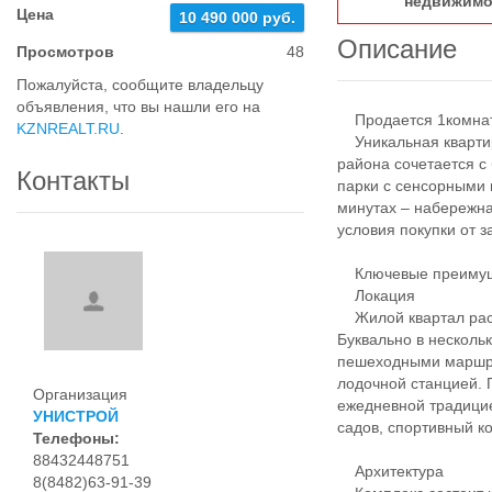
недвижимо
Цена
10 490 000 руб.
Описание
Просмотров
48
Пожалуйста, сообщите владельцу
объявления, что вы нашли его на
Продается 1комнатн
KZNREALT.RU
.
Уникальная квартир
района сочетается с 
Контакты
парки с сенсорными 
минутах – набережна
условия покупки от 
Ключевые преимуще
Локация
Жилой квартал расп
Буквально в несколь
пешеходными маршру
лодочной станцией. 
Организация
ежедневной традицие
УНИСТРОЙ
садов, спортивный к
Телефоны:
88432448751
Архитектура
8(8482)63-91-39