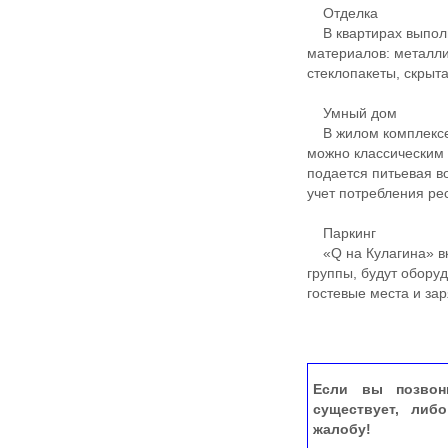
Отделка
В квартирах выполн
материалов: металли
стеклопакеты, скрыт
Умный дом
В жилом комплексе 
можно классическим 
подается питьевая 
учет потребления ре
Паркинг
«Q на Кулагина» вк
группы, будут обор
гостевые места и за
Если вы позвон
существует, либ
жалобу!