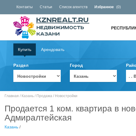
Контакты
Статьи
Список агентств
Избранное
(
0
)
РЕСПУБЛИ
Купить
Арендовать
Раздел
Город
Рай
. 
Главная
/
Казань
/
Продажа
/
Новостройки
Продается 1 ком. квартира в нов
Адмиралтейская
Казань
/