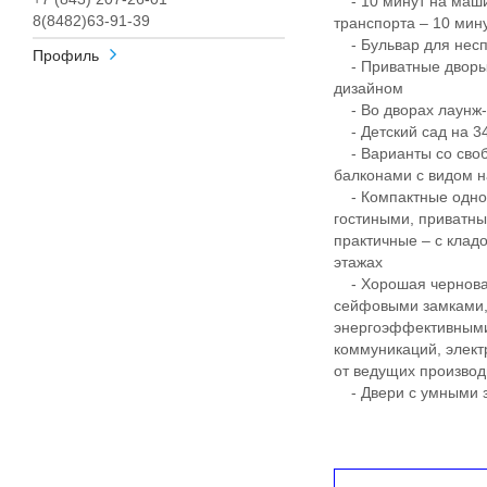
- 10 минут на маши
8(8482)63-91-39
транспорта – 10 ми
- Бульвар для несп
Профиль
- Приватные дворы
дизайном
- Во дворах лаунж-з
- Детский сад на 340
- Варианты со своб
балконами с видом н
- Компактные однок
гостиными, приватны
практичные – с клад
этажах
- Хорошая черновая
сейфовыми замками, 
энергоэффективными
коммуникаций, элект
от ведущих произво
- Двери с умными з