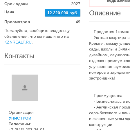
недвижимо
Срок сдачи
2027
Описание
Цена
12 220 000 руб.
Просмотров
49
Пожалуйста, сообщите владельцу
Продается 1комнатн
объявления, что вы нашли его на
Уютная квартира в Ж
KZNREALT.RU
.
Кремля, между улице
сады, школы и Зила
Контакты
дизайном, лаунж-зо
отделка премиум-кл
улучшенная шумоизо
номеров и зарядками
застройщика!
Преимущества:
- Бизнес-класс в ис
- Английская промы
Организация
серо-бежевого и вин
УНИСТРОЙ
и скошенные углы зд
Телефоны:
конструкции
+7 (843) 207-26-01