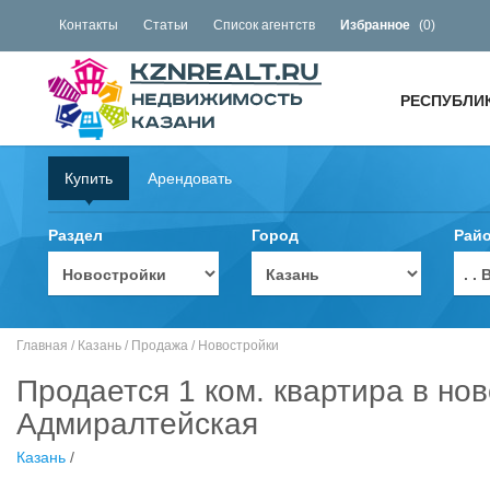
Контакты
Статьи
Список агентств
Избранное
(
0
)
РЕСПУБЛИ
Купить
Арендовать
Раздел
Город
Рай
. 
Главная
/
Казань
/
Продажа
/
Новостройки
Продается 1 ком. квартира в нов
Адмиралтейская
Казань
/