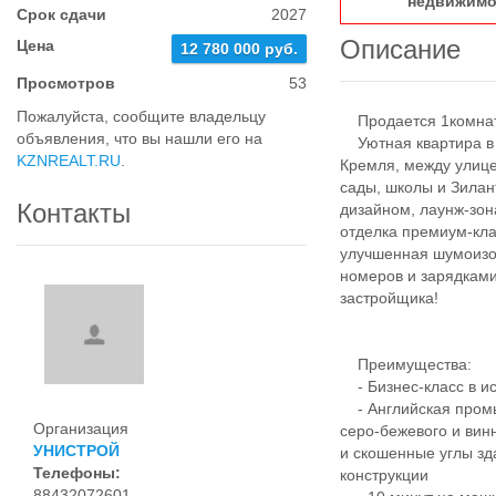
недвижимо
Срок сдачи
2027
Описание
Цена
12 780 000 руб.
Просмотров
53
Пожалуйста, сообщите владельцу
Продается 1комнатн
объявления, что вы нашли его на
Уютная квартира в Ж
KZNREALT.RU
.
Кремля, между улице
сады, школы и Зила
Контакты
дизайном, лаунж-зо
отделка премиум-кл
улучшенная шумоизо
номеров и зарядками
застройщика!
Преимущества:
- Бизнес-класс в ис
- Английская промы
Организация
серо-бежевого и вин
УНИСТРОЙ
и скошенные углы зд
Телефоны:
конструкции
88432072601