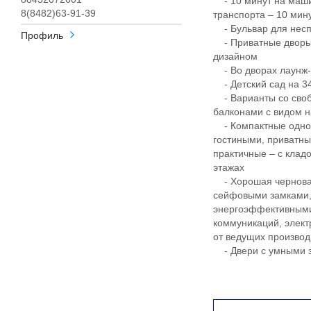
- 10 минут на маши
8(8482)63-91-39
транспорта – 10 ми
- Бульвар для несп
Профиль
- Приватные дворы
дизайном
- Во дворах лаунж-з
- Детский сад на 340
- Варианты со своб
балконами с видом н
- Компактные однок
гостиными, приватны
практичные – с клад
этажах
- Хорошая черновая
сейфовыми замками, 
энергоэффективными
коммуникаций, элект
от ведущих произво
- Двери с умными з