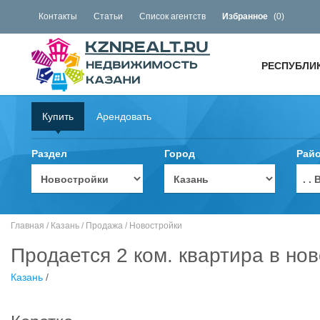
Контакты
Статьи
Список агентств
Избранное
(
0
)
РЕСПУБЛИ
Купить
Арендовать
Раздел
Город
Рай
. 
Главная
/
Казань
/
Продажа
/
Новостройки
Продается 2 ком. квартира в нов
Казань
/