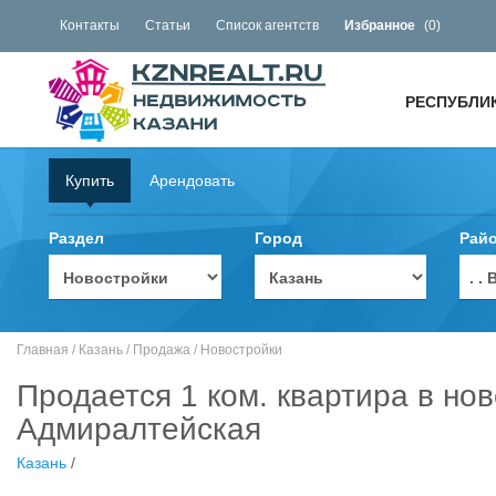
Контакты
Статьи
Список агентств
Избранное
(
0
)
РЕСПУБЛИ
Купить
Арендовать
Раздел
Город
Рай
. 
Главная
/
Казань
/
Продажа
/
Новостройки
Продается 1 ком. квартира в нов
Адмиралтейская
Казань
/