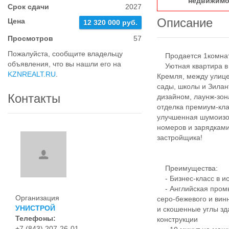
недвижимо
Срок сдачи
2027
Описание
Цена
12 320 000 руб.
Просмотров
57
Пожалуйста, сообщите владельцу
Продается 1комнатн
объявления, что вы нашли его на
Уютная квартира в Ж
KZNREALT.RU
.
Кремля, между улице
сады, школы и Зила
Контакты
дизайном, лаунж-зо
отделка премиум-кл
улучшенная шумоизо
номеров и зарядками
застройщика!
Преимущества:
- Бизнес-класс в ис
- Английская промы
Организация
серо-бежевого и вин
УНИСТРОЙ
и скошенные углы зд
Телефоны:
конструкции
+7 (843) 207-26-01