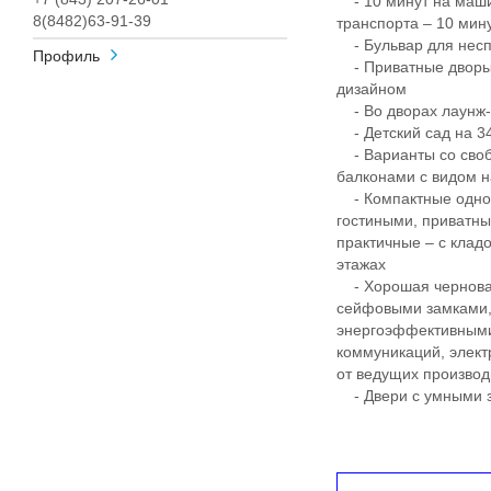
- 10 минут на маши
8(8482)63-91-39
транспорта – 10 ми
- Бульвар для несп
Профиль
- Приватные дворы
дизайном
- Во дворах лаунж-з
- Детский сад на 340
- Варианты со своб
балконами с видом н
- Компактные однок
гостиными, приватны
практичные – с клад
этажах
- Хорошая черновая
сейфовыми замками, 
энергоэффективными
коммуникаций, элект
от ведущих произво
- Двери с умными з