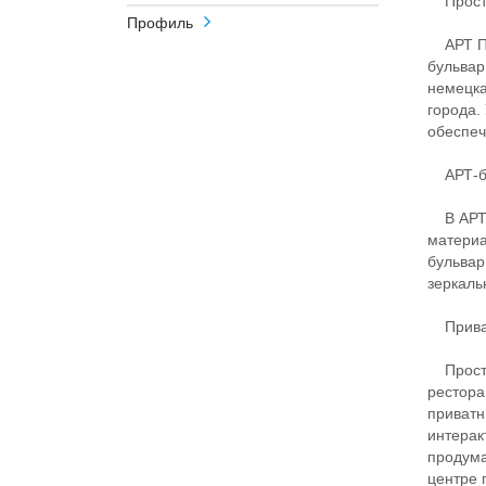
Простр
Профиль
АРТ ПР
бульвар
немецка
города.
обеспеч
АРТ-б
В АРТ С
материа
бульвар
зеркаль
Приват
Простра
рестора
приватн
интерак
продума
центре 