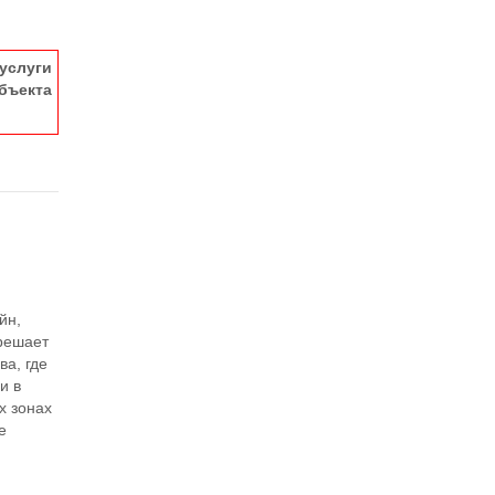
услуги
ъекта
йн,
 решает
ва, где
и в
х зонах
е