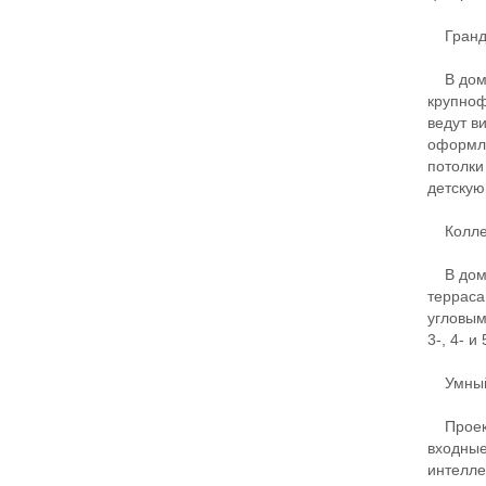
Гранд
В доме 
крупноф
ведут в
оформле
потолки
детскую
Коллек
В доме 
терраса
угловым
3-, 4- и
Умный
Проект 
входные
интелле