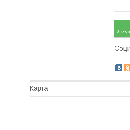
3-комн
Соци
Карта