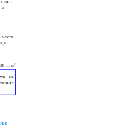
отрены:
я и
-места.
в, а
2
38 за м
кта не
тавьте
оек