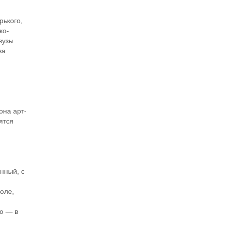
ького,
ко-
вузы
ва
она арт-
ятся
нный, с
оле,
ию — в