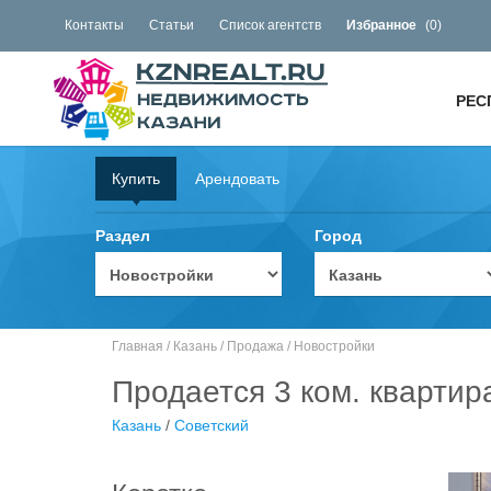
Контакты
Статьи
Список агентств
Избранное
(
0
)
РЕС
Купить
Арендовать
Раздел
Город
Главная
/
Казань
/
Продажа
/
Новостройки
Продается 3 ком. квартир
Казань
/
Советский