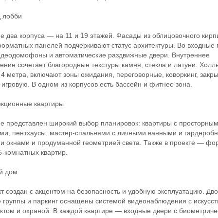
 лобби
два корпуса — на 11 и 19 этажей. Фасады из облицовочного кирп
орматных панелей подчеркивают статус архитектуры. Во входные 
идеодомофоны и автоматические раздвижные двери. Внутреннее
ние сочетает благородные текстуры камня, стекла и латуни. Хол
 4 метра, включают зоны ожидания, переговорные, коворкинг, закр
 игровую. В одном из корпусов есть бассейн и фитнес-зона.
ционные квартиры
представлен широкий выбор планировок: квартиры с просторны
ми, пентхаусы, мастер-спальнями с личными ванными и гардероб
и окнами и продуманной геометрией света. Также в проекте — ф
 5-комнатных квартир.
 дом
создан с акцентом на безопасность и удобную эксплуатацию. Дво
 группы и паркинг оснащены системой видеонаблюдения с искусс
ктом и охраной. В каждой квартире — входные двери с биометрич