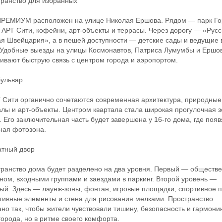
анство для избранных
ЕМИУМ расположен на улице Николая Ершова. Рядом — парк Гор
 АРТ Сити, кофейни, арт-объекты и террасы. Через дорогу — «Русс
я Швейцария», а в пешей доступности — детские сады и ведущие 
 Удобные выезды на улицы Космонавтов, Патриса Лумумбы и Ершо
ивают быструю связь с центром города и аэропортом.
ульвар
ити органично сочетаются современная архитектура, природные
лы и арт-объекты. Центром квартала стала широкая прогулочная з
. Его заключительная часть будет завершена у 16-го дома, где появ
ная фотозона.
ный двор
нство дома будет разделено на два уровня. Первый — обществе
ном, входными группами и заездами в паркинг. Второй уровень —
ый. Здесь — лаунж-зоны, фонтан, игровые площадки, спортивное п
тивные элементы и стена для рисования мелками. Пространство
но так, чтобы жители чувствовали тишину, безопасность и гармон
города, но в ритме своего комфорта.