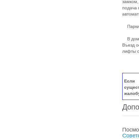
замком,
подача 
автомат
Парки
В доме
Въезд о
лифты о
Если 
сущес
жалоб
Допо
Посмо
Совет