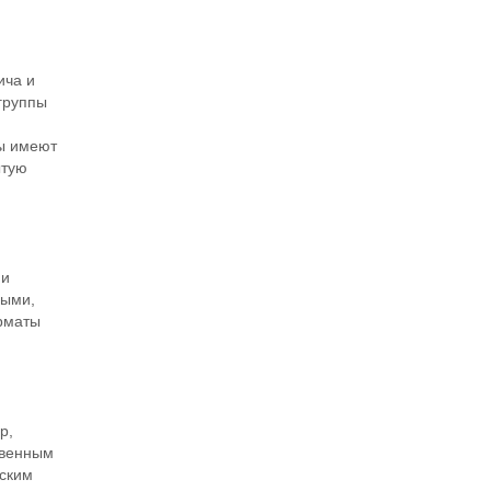
ича и
группы
лы имеют
ытую
ми
ными,
орматы
р,
твенным
еским