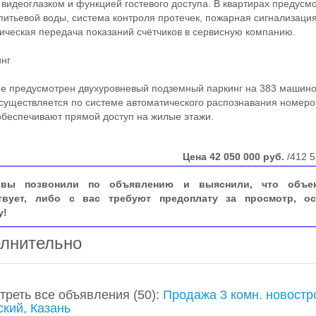
 видеоглазком и функцией гостевого доступа. В квартирах предусм
питьевой воды, система контроля протечек, пожарная сигнализаци
ическая передача показаний счётчиков в сервисную компанию.
нг
 предусмотрен двухуровневый подземный паркинг на 383 машино
существляется по системе автоматического распознавания номеро
беспечивают прямой доступ на жилые этажи.
Цена
42 050 000
руб.
/412 5
вы позвонили по объявлению и выяснили, что объе
твует, либо с вас требуют предоплату за просмотр, ос
у!
лнительно
треть все объявления
(50)
:
Продажа 3 комн. новостр
ский, Казань