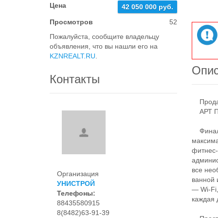
Цена
42 050 000 руб.
Просмотров
52
Пожалуйста, сообщите владельцу
объявления, что вы нашли его на
KZNREALT.RU
.
Опи
Контакты
Продает
АРТ П
Финальн
максима
фитнес-
админис
все нео
Организация
ванной 
УНИСТРОЙ
— Wi-Fi
Телефоны:
каждая 
88435580915
8(8482)63-91-39