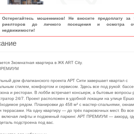
Остерегайтесь мошенников! Не вносите предоплату за 
риелторов до личного посещения и осмотра об
недвижимости!
сание
ся 3комнатная квартира в ЖК ART City.
РЕМИУМ
ый дом флагманского проекта АРТ Сити завершает квартал с
льным стилем, комфортом и сервисом. Здесь все под рукой: бассе
зона и ресторан. В лобби встречает консьерж, а бытовые вопросы
тратор 24/7. Проект расположен в удобной локации на улице Ершо
бходимое рядом. Планировки до 458 м² с мастер-спальнями, окнам
и террасами. На одну квартиру — до трёх парковочных мест. Во все
, включая лифты и подземный паркинг. АРТ ПРЕМИУМ — аккорд, гд
деталь подстроена под вас.