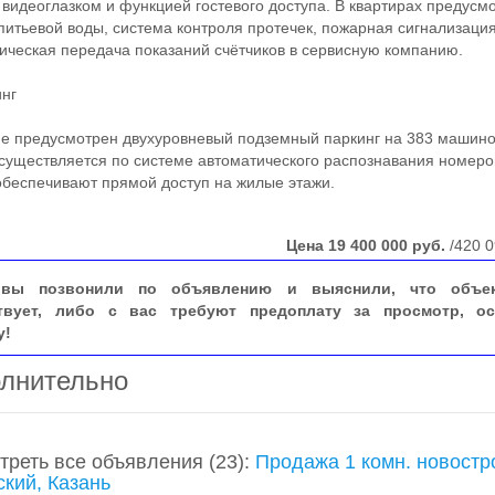
 видеоглазком и функцией гостевого доступа. В квартирах предусм
питьевой воды, система контроля протечек, пожарная сигнализаци
ическая передача показаний счётчиков в сервисную компанию.
нг
 предусмотрен двухуровневый подземный паркинг на 383 машино
существляется по системе автоматического распознавания номеро
беспечивают прямой доступ на жилые этажи.
Цена
19 400 000
руб.
/420 0
вы позвонили по объявлению и выяснили, что объе
твует, либо с вас требуют предоплату за просмотр, ос
у!
лнительно
треть все объявления
(23)
:
Продажа 1 комн. новостр
ский, Казань