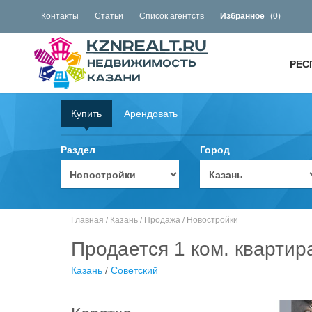
Контакты
Статьи
Список агентств
Избранное
(
0
)
РЕС
Купить
Арендовать
Раздел
Город
Главная
/
Казань
/
Продажа
/
Новостройки
Продается 1 ком. квартир
Казань
/
Советский