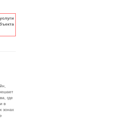
услуги
ъекта
йн,
 решает
ва, где
и в
х зонах
е