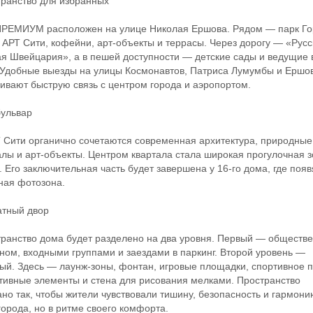
анство для избранных
ЕМИУМ расположен на улице Николая Ершова. Рядом — парк Гор
 АРТ Сити, кофейни, арт-объекты и террасы. Через дорогу — «Русс
я Швейцария», а в пешей доступности — детские сады и ведущие 
 Удобные выезды на улицы Космонавтов, Патриса Лумумбы и Ершо
ивают быструю связь с центром города и аэропортом.
ульвар
ити органично сочетаются современная архитектура, природные
лы и арт-объекты. Центром квартала стала широкая прогулочная з
. Его заключительная часть будет завершена у 16-го дома, где появ
ная фотозона.
ный двор
нство дома будет разделено на два уровня. Первый — обществе
ном, входными группами и заездами в паркинг. Второй уровень —
ый. Здесь — лаунж-зоны, фонтан, игровые площадки, спортивное п
тивные элементы и стена для рисования мелками. Пространство
но так, чтобы жители чувствовали тишину, безопасность и гармон
города, но в ритме своего комфорта.