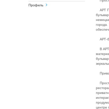
Простр
Профиль
АРТ ПР
бульвар
немецка
города.
обеспеч
АРТ-б
В АРТ С
материа
бульвар
зеркаль
Приват
Простра
рестора
приватн
интерак
продума
центре 