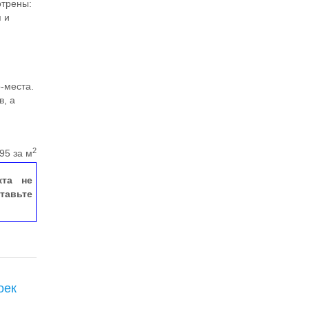
отрены:
я и
-места.
в, а
2
95 за м
кта не
тавьте
оек