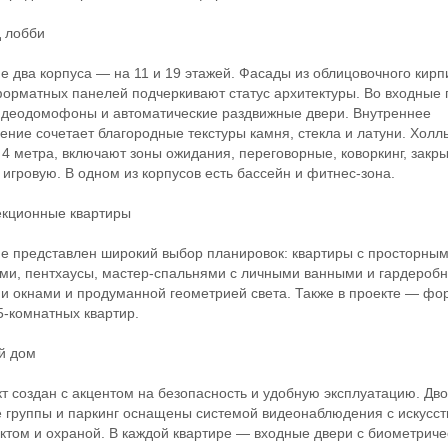
 лобби
два корпуса — на 11 и 19 этажей. Фасады из облицовочного кирп
орматных панелей подчеркивают статус архитектуры. Во входные 
идеодомофоны и автоматические раздвижные двери. Внутреннее
ние сочетает благородные текстуры камня, стекла и латуни. Хол
 4 метра, включают зоны ожидания, переговорные, коворкинг, закр
 игровую. В одном из корпусов есть бассейн и фитнес-зона.
ционные квартиры
представлен широкий выбор планировок: квартиры с просторны
ми, пентхаусы, мастер-спальнями с личными ванными и гардероб
и окнами и продуманной геометрией света. Также в проекте — ф
 5-комнатных квартир.
 дом
создан с акцентом на безопасность и удобную эксплуатацию. Дво
 группы и паркинг оснащены системой видеонаблюдения с искусс
ктом и охраной. В каждой квартире — входные двери с биометрич