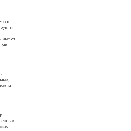
ича и
группы
лы имеют
ытую
ми
ными,
орматы
р,
твенным
еским