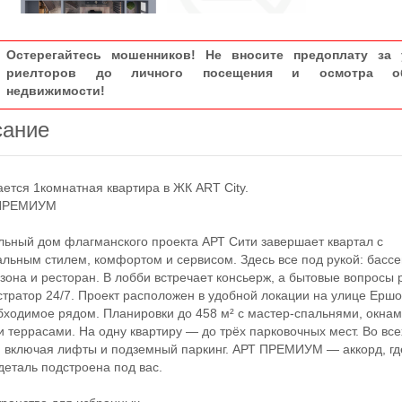
Остерегайтесь мошенников! Не вносите предоплату за 
риелторов до личного посещения и осмотра об
недвижимости!
сание
ся 1комнатная квартира в ЖК ART City.
РЕМИУМ
ый дом флагманского проекта АРТ Сити завершает квартал с
льным стилем, комфортом и сервисом. Здесь все под рукой: бассе
зона и ресторан. В лобби встречает консьерж, а бытовые вопросы
тратор 24/7. Проект расположен в удобной локации на улице Ершо
бходимое рядом. Планировки до 458 м² с мастер-спальнями, окнам
и террасами. На одну квартиру — до трёх парковочных мест. Во все
, включая лифты и подземный паркинг. АРТ ПРЕМИУМ — аккорд, гд
деталь подстроена под вас.