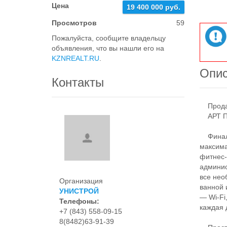
Цена
19 400 000 руб.
Просмотров
59
Пожалуйста, сообщите владельцу
объявления, что вы нашли его на
KZNREALT.RU
.
Опи
Контакты
Продает
АРТ П
Финальн
максима
фитнес-
админис
все нео
Организация
ванной 
УНИСТРОЙ
— Wi-Fi
Телефоны:
каждая 
+7 (843) 558-09-15
8(8482)63-91-39