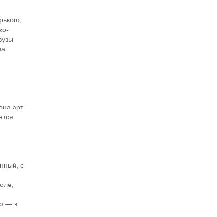
ького,
ко-
вузы
ва
она арт-
ятся
нный, с
оле,
ию — в