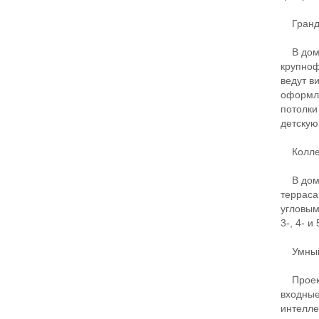
Гранд
В доме 
крупноф
ведут в
оформле
потолки
детскую
Коллек
В доме 
терраса
угловым
3-, 4- и
Умный
Проект 
входные
интелле