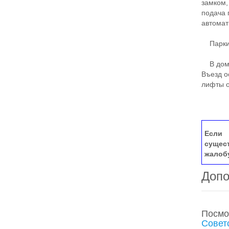
замком,
подача 
автомат
Парки
В доме
Въезд о
лифты о
Если 
сущес
жалоб
Допо
Посмо
Совет