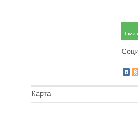
1-комн
Соци
Карта