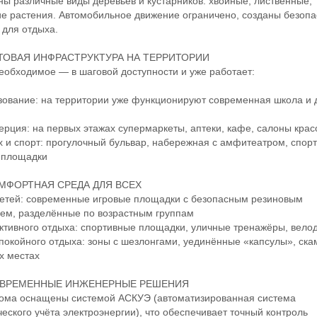
ы различные виды деревьев и кустарников: хвойные, лиственные,
е растения. Автомобильное движение ограничено, созданы безоп
 для отдыха.
ТОВАЯ ИНФРАСТРУКТУРА НА ТЕРРИТОРИИ
бходимое — в шаговой доступности и уже работает:
ание: на территории уже функционируют современная школа и 
ия: на первых этажах супермаркеты, аптеки, кафе, салоны крас
 спорт: прогулочный бульвар, набережная с амфитеатром, спор
 площадки
МФОРТНАЯ СРЕДА ДЛЯ ВСЕХ
тей: современные игровые площадки с безопасным резиновым
ем, разделённые по возрастным группам
ивного отдыха: спортивные площадки, уличные тренажёры, вело
койного отдыха: зоны с шезлонгами, уединённые «капсулы», ска
х местах
ВРЕМЕННЫЕ ИНЖЕНЕРНЫЕ РЕШЕНИЯ
ма оснащены системой АСКУЭ (автоматизированная система
еского учёта электроэнергии), что обеспечивает точный контроль