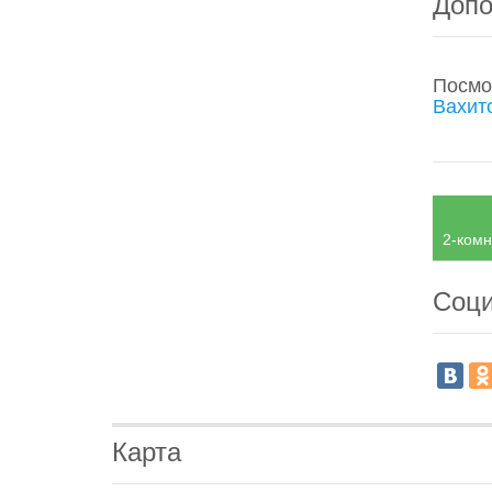
Допо
Посмо
Вахит
2-комн
Соци
Карта