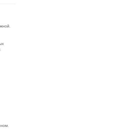
жной.
ых
с
ном.