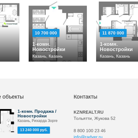
10 700 000
11 870 000
1-комн.
1-комн.
Новостройки
Новостройки
Казань, Казань
Казань, Казань
 объекты
Контакты
1-комн. Продажа /
KZNREALT.RU
Новостройки
Тольятти, Жукова 52
Казань, Рихарда Зорге
13 240 000 руб.
8 800 100 23 46
info@radver.ru