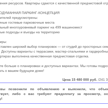
ения ресурсов. Квартиры сдаются с качественной предчистовой от
ОДУМАННАЯ ПАРКИНГ-КОНЦЕПЦИЯ
телей предусмотрены:
ые гостевые парковочные места
ный многоуровневый паркинг на 499 машиномест
е подходы и въезды на территорию
иры:
авлен широкий выбор планировок — от студий до просторных се
. Доступны варианты с террасами, мастер-спальнями и гардеробны
артирах выполнена качественная предчистовая отделка.
 больше о планировках и доступных вариантах. Мы готовы подр
ать о вашем будущем доме!
Цена
15 480 000
руб.
/241 3
вы позвонили по объявлению и выяснили, что объе
твует, либо с вас требуют предоплату за просмотр, ос
у!