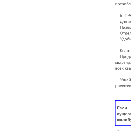
потребл
5. ПР
Для жи
Наземн
Отдель
Удобны
Кварт
Предст
квартир
всех кв
Узнайте
рассказ
Если 
сущес
жалоб