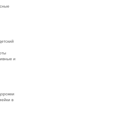
асные
детский
оты
тивные и
дорожки
мейки в