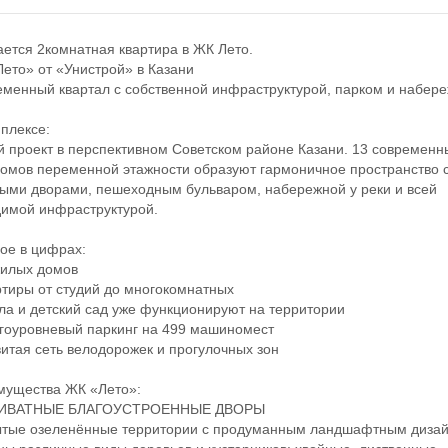
тся 2комнатная квартира в ЖК Лето.
то» от «Унистрой» в Казани
нный квартал с собственной инфраструктурой, парком и набере
лексе:
роект в перспективном Советском районе Казани. 13 современн
омов переменной этажности образуют гармоничное пространство 
ыми дворами, пешеходным бульваром, набережной у реки и всей
имой инфраструктурой.
е в цифрах:
илых домов
иры от студий до многокомнатных
 и детский сад уже функционируют на территории
оуровневый паркинг на 499 машиномест
тая сеть велодорожек и прогулочных зон
щества ЖК «Лето»:
ИВАТНЫЕ БЛАГОУСТРОЕННЫЕ ДВОРЫ
ые озеленённые территории с продуманным ландшафтным дизай