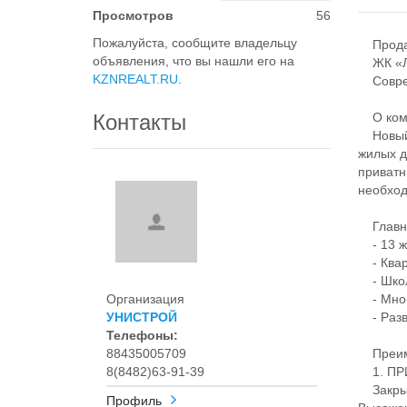
Просмотров
56
Пожалуйста, сообщите владельцу
Продае
объявления, что вы нашли его на
ЖК «Ле
KZNREALT.RU
.
Совреме
Контакты
О комп
Новый п
жилых д
приватн
необход
Главно
- 13 ж
- Кварт
- Школа
Организация
- Мног
УНИСТРОЙ
- Разви
Телефоны:
88435005709
Преиму
8(8482)63-91-39
1. ПР
Закрыт
Профиль