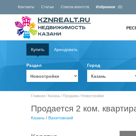
Контакты
Статьи
Список агентств
Избранное
(
0
)
РЕС
Купить
Арендовать
Раздел
Город
Главная
/
Казань
/
Продажа
/
Новостройки
Продается 2 ком. квартир
Казань
/
Вахитовский