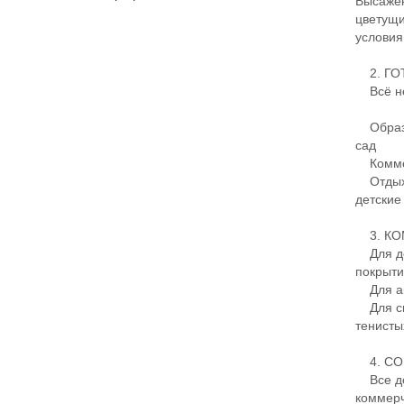
Высажен
цветущи
условия
2. ГО
Всё нео
Образов
сад
Коммерц
Отдых и
детские
3. КО
Для де
покрыти
Для акт
Для спо
тенисты
4. СО
Все до
коммерч