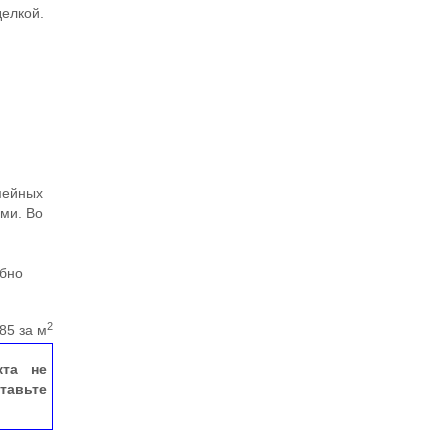
делкой.
мейных
ми. Во
обно
2
85 за м
кта не
тавьте