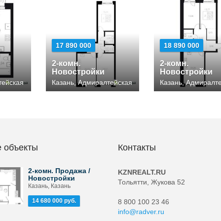
17 890 000
18 890 000
2-комн.
2-комн.
Новостройки
Новостройки
тейская
Казань, Адмиралтейская
Казань, Адмиралт
 объекты
Контакты
2-комн. Продажа /
KZNREALT.RU
Новостройки
Тольятти, Жукова 52
Казань, Казань
14 680 000 руб.
8 800 100 23 46
info@radver.ru