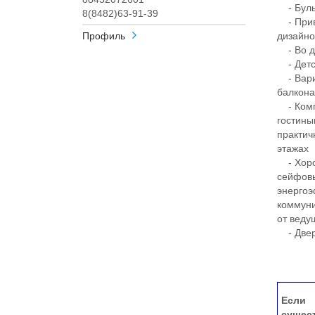
- Бульв
8(8482)63-91-39
- Прив
Профиль
дизайн
- Во дв
- Детск
- Вариа
балкона
- Комп
гостины
практич
этажах
- Хорош
сейфовы
энергоэ
коммуни
от веду
- Двер
Если 
сущес