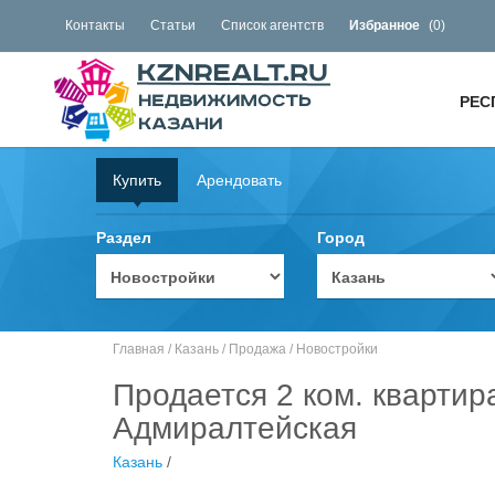
Контакты
Статьи
Список агентств
Избранное
(
0
)
РЕС
Купить
Арендовать
Раздел
Город
Главная
/
Казань
/
Продажа
/
Новостройки
Продается 2 ком. квартир
Адмиралтейская
Казань
/