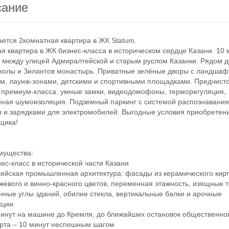
сание
ся 2комнатная квартира в ЖК Statum.
квартира в ЖК бизнес-класса в историческом сердце Казани. 10 
 между улицей Адмиралтейской и старым руслом Казанки. Рядом д
колы и Зилантов монастырь. Приватные зелёные дворы с ландша
м, лаунж-зонами, детскими и спортивными площадками. Предчист
 премиум-класса: умные замки, видеодомофоны, терморегуляция,
ная шумоизоляция. Подземный паркинг с системой распознавани
 и зарядками для электромобилей. Выгодные условия приобретени
щика!
ущества:
с-класс в исторической части Казани
йская промышленная архитектура: фасады из керамического кир
жевого и винно-красного цветов, переменная этажность, изящные 
нные углы зданий, обилие стекла, вертикальные балки и арочные
кции
нут на машине до Кремля, до ближайших остановок общественно
рта – 10 минут неспешным шагом