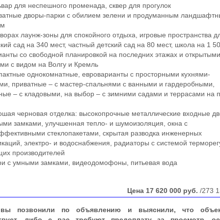
ар для неспешного променада, сквер для прогулок
атные дворы-парки с обилием зелени и продуманным ландшафт
ом
орах лаунж-зоны для спокойного отдыха, игровые пространства д
ий сад на 340 мест, частный детский сад на 80 мест, школа на 1 5
нты со свободной планировкой на последних этажах и открытым
ми с видом на Волгу и Кремль
актные однокомнатные, евроварианты с просторными кухнями-
ми, приватные – с мастер-спальнями с ванными и гардеробными,
ные – с кладовыми, на выбор – с зимними садами и террасами на 
ая черновая отделка: высокопрочные металлические входные дв
ми замками, улучшенная тепло- и шумоизоляция, окна с
ффективными стеклопакетами, скрытая разводка инженерных
каций, электро- и водоснабжения, радиаторы с системой терморе
щих производителей
и с умными замками, видеодомофоны, питьевая вода
Цена
17 620 000
руб.
/273 1
вы позвонили по объявлению и выяснили, что объе
твует, либо с вас требуют предоплату за просмотр, ос