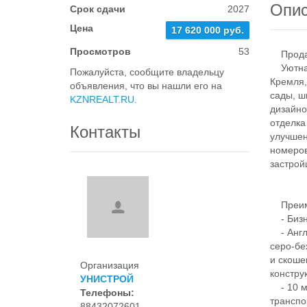
Опи
Срок сдачи
2027
Цена
17 620 000 руб.
Просмотров
53
Продает
Уютная 
Пожалуйста, сообщите владельцу
Кремля,
объявления, что вы нашли его на
сады, ш
KZNREALT.RU
.
дизайно
отделка
Контакты
улучшен
номеров
застрой
Преим
- Бизне
- Англи
серо-бе
и скоше
Организация
констру
УНИСТРОЙ
- 10 ми
Телефоны:
транспо
88432072601