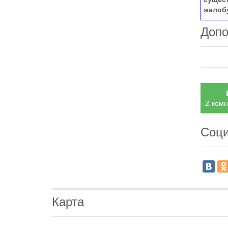
жалоб
Допо
2-комн
Соци
Карта