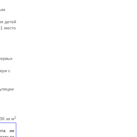
ным
ля детей
01 место
и
первых
ери с
гуляции
2
36 за м
кта не
тавьте