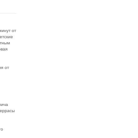
минут от
етские
фтным
овая
я
я от
пича
террасы
го