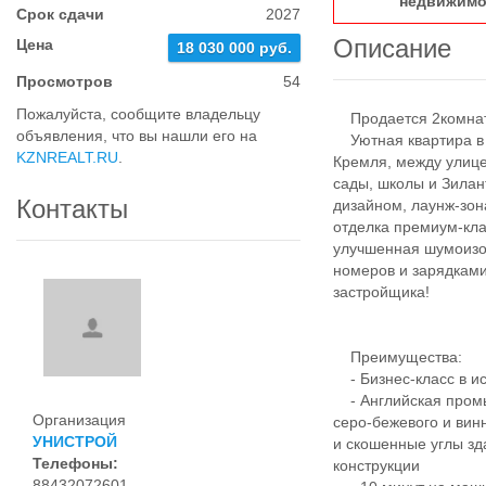
недвижимо
Срок сдачи
2027
Описание
Цена
18 030 000 руб.
Просмотров
54
Пожалуйста, сообщите владельцу
Продается 2комнатн
объявления, что вы нашли его на
Уютная квартира в Ж
KZNREALT.RU
.
Кремля, между улице
сады, школы и Зила
Контакты
дизайном, лаунж-зо
отделка премиум-кл
улучшенная шумоизо
номеров и зарядками
застройщика!
Преимущества:
- Бизнес-класс в ис
- Английская промы
Организация
серо-бежевого и вин
УНИСТРОЙ
и скошенные углы зд
Телефоны:
конструкции
88432072601