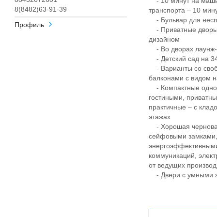
- 10 минут на маши
8(8482)63-91-39
транспорта – 10 ми
- Бульвар для несп
Профиль
- Приватные дворы
дизайном
- Во дворах лаунж-з
- Детский сад на 340
- Варианты со своб
балконами с видом н
- Компактные однок
гостиными, приватны
практичные – с клад
этажах
- Хорошая черновая
сейфовыми замками, 
энергоэффективными
коммуникаций, элект
от ведущих произво
- Двери с умными з