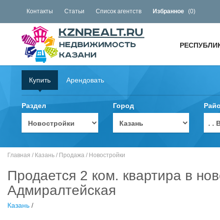
Контакты
Статьи
Список агентств
Избранное
(
0
)
РЕСПУБЛИ
Купить
Арендовать
Раздел
Город
Рай
. 
Главная
/
Казань
/
Продажа
/
Новостройки
Продается 2 ком. квартира в нов
Адмиралтейская
Казань
/