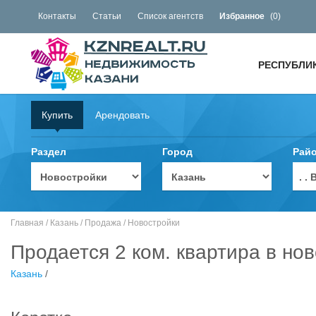
Контакты
Статьи
Список агентств
Избранное
(
0
)
РЕСПУБЛИ
Купить
Арендовать
Раздел
Город
Рай
. 
Главная
/
Казань
/
Продажа
/
Новостройки
Продается 2 ком. квартира в нов
Казань
/