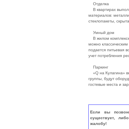
Отделка
В квартирах выполн
материалов: металли
стеклопакеты, скрыт
Умный дом
В жилом комплексе 
можно классическим 
подается питьевая 
учет потребления ре
Паркинг
«Q на Кулагина» вк
группы, будут обор
гостевые места и за
Если вы позвон
существует, либ
жалобу!