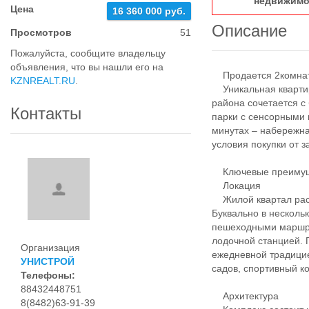
недвижимо
Цена
16 360 000 руб.
Описание
Просмотров
51
Пожалуйста, сообщите владельцу
объявления, что вы нашли его на
Продается 2комнатн
KZNREALT.RU
.
Уникальная квартир
района сочетается с 
Контакты
парки с сенсорными 
минутах – набережна
условия покупки от 
Ключевые преимуще
Локация
Жилой квартал расп
Буквально в несколь
пешеходными маршру
лодочной станцией. 
Организация
ежедневной традицие
УНИСТРОЙ
садов, спортивный к
Телефоны:
88432448751
Архитектура
8(8482)63-91-39