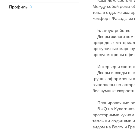
Комплекс состоит из
Между собой дома о
Профиль
тона в отделке экст
комфорт. Фасады из 
Благоустройство
Дворы жилого компл
природных материало
прогулочные маршрут
предусмотрены офис
Интерьер и экстер
Дворы и входы в по
группы оформлены в
выполнены по авторс
бесшумные скоростны
Планировочные р
В «Q на Кулагина» 
просторными кухням
тёплыми лоджиями и
видом на Волгу и Гр