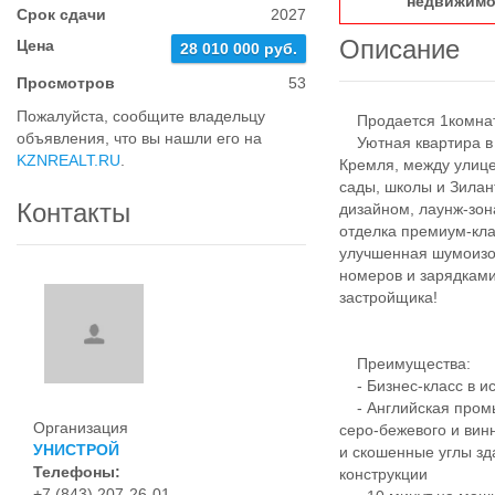
недвижимо
Срок сдачи
2027
Описание
Цена
28 010 000 руб.
Просмотров
53
Пожалуйста, сообщите владельцу
Продается 1комнатн
объявления, что вы нашли его на
Уютная квартира в Ж
KZNREALT.RU
.
Кремля, между улице
сады, школы и Зила
Контакты
дизайном, лаунж-зо
отделка премиум-кл
улучшенная шумоизо
номеров и зарядками
застройщика!
Преимущества:
- Бизнес-класс в ис
- Английская промы
Организация
серо-бежевого и вин
УНИСТРОЙ
и скошенные углы зд
Телефоны:
конструкции
+7 (843) 207-26-01