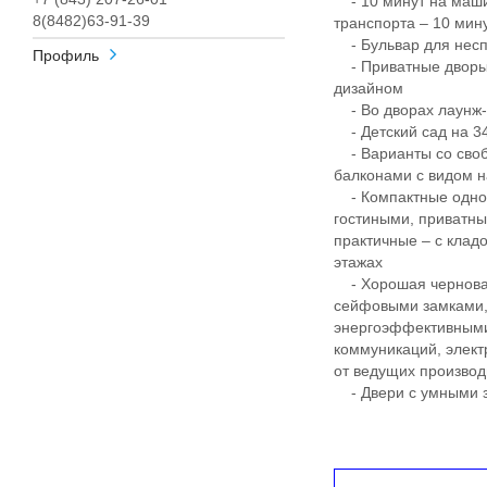
- 10 минут на маши
8(8482)63-91-39
транспорта – 10 ми
- Бульвар для несп
Профиль
- Приватные дворы
дизайном
- Во дворах лаунж-з
- Детский сад на 340
- Варианты со своб
балконами с видом н
- Компактные однок
гостиными, приватны
практичные – с клад
этажах
- Хорошая черновая
сейфовыми замками, 
энергоэффективными
коммуникаций, элект
от ведущих произво
- Двери с умными з