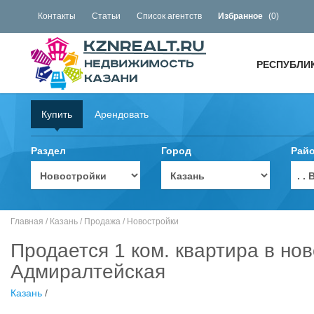
Контакты
Статьи
Список агентств
Избранное
(
0
)
РЕСПУБЛИ
Купить
Арендовать
Раздел
Город
Рай
. 
Главная
/
Казань
/
Продажа
/
Новостройки
Продается 1 ком. квартира в нов
Адмиралтейская
Казань
/