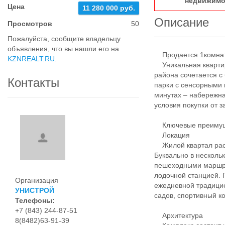
недвижимо
Цена
11 280 000 руб.
Описание
Просмотров
50
Пожалуйста, сообщите владельцу
объявления, что вы нашли его на
Продается 1комнатн
KZNREALT.RU
.
Уникальная квартир
района сочетается с 
Контакты
парки с сенсорными 
минутах – набережна
условия покупки от 
Ключевые преимуще
Локация
Жилой квартал расп
Буквально в несколь
пешеходными маршру
лодочной станцией. 
Организация
ежедневной традицие
УНИСТРОЙ
садов, спортивный к
Телефоны:
+7 (843) 244-87-51
Архитектура
8(8482)63-91-39