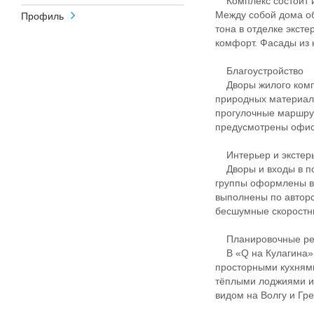
Комплекс состоит из
Между собой дома о
Профиль
тона в отделке экст
комфорт. Фасады из 
Благоустройство
Дворы жилого компл
природных материало
прогулочные маршрут
предусмотрены офис
Интерьер и экстер
Дворы и входы в по
группы оформлены в
выполнены по авторс
бесшумные скоростны
Планировочные р
В «Q на Кулагина» 
просторными кухням
тёплыми лоджиями и
видом на Волгу и Гр