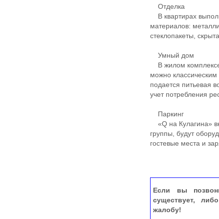
Отделка
В квартирах выполн
материалов: металли
стеклопакеты, скрыт
Умный дом
В жилом комплексе 
можно классическим 
подается питьевая 
учет потребления ре
Паркинг
«Q на Кулагина» вк
группы, будут обор
гостевые места и за
Если вы позвон
существует, либ
жалобу!