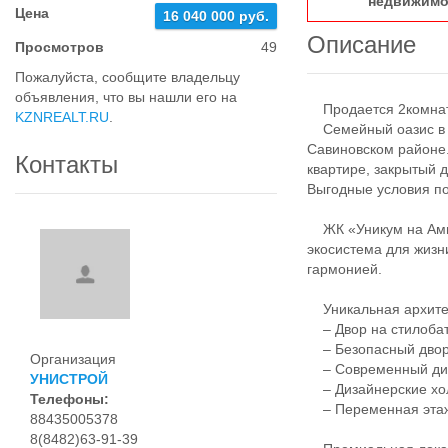
недвижимо
Цена
16 040 000 руб.
Описание
Просмотров
49
Пожалуйста, сообщите владельцу
объявления, что вы нашли его на
Продается 2комнатн
KZNREALT.RU
.
Семейный оазис в ц
Савиновском районе.
Контакты
квартире, закрытый 
Выгодные условия по
ЖК «Уникум на Амир
экосистема для жизн
гармонией.
Уникальная архитек
– Двор на стилобат
– Безопасный двор:
Организация
– Современный диз
УНИСТРОЙ
– Дизайнерские хол
Телефоны:
– Переменная эта
88435005378
8(8482)63-91-39