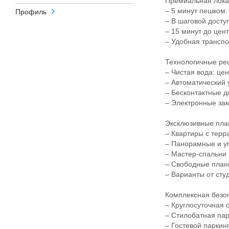
Премиальная локаци
– 5 минут пешком: 
Профиль
– В шаговой доступн
– 15 минут до цент
– Удобная транспорт
Технологичные реш
– Чистая вода: цен
– Автоматический у
– Бесконтактные д
– Электронные замк
Эксклюзивные пла
– Квартиры с терра
– Панорамные и угл
– Мастер-спальни 
– Свободные планир
– Варианты от студ
Комплексная безопа
– Круглосуточная о
– Стилобатная парк
– Гостевой паркинг