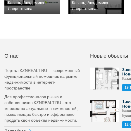
Казань, Академика
Казань, Академика
Лаврентьева
Лаврентьева
О нас
Новые объекты
3-ко
Портал KZNREALT.RU — современный
Нов
функциональный помощник на рынке
Каза
недвижимости в интернет-
19 
пространстве.
Для профессионалов рынка и
1-ко
собственников KZNREALT.RU - это
Нов
множество актуальных возможностей,
Каза
позволяющих быстро и эффективно
Кула
продать свои объекты недвижимости.
12 