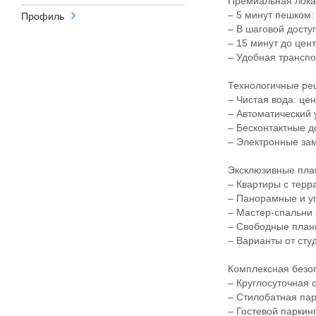
Премиальная локаци
– 5 минут пешком: 
Профиль
– В шаговой доступн
– 15 минут до цент
– Удобная транспорт
Технологичные реш
– Чистая вода: цен
– Автоматический у
– Бесконтактные д
– Электронные замк
Эксклюзивные пла
– Квартиры с терра
– Панорамные и угл
– Мастер-спальни 
– Свободные планир
– Варианты от студ
Комплексная безопа
– Круглосуточная о
– Стилобатная парк
– Гостевой паркинг