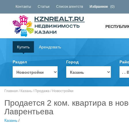
Контакты
Статьи
Список агентств
Избранное
(
0
)
РЕСПУБЛИ
Купить
Арендовать
Раздел
Город
Рай
. 
Главная
/
Казань
/
Продажа
/
Новостройки
Продается 2 ком. квартира в но
Лаврентьева
Казань
/