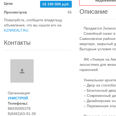
недвижимо
Цена
16 190 000 руб.
Описание
Просмотров
55
Пожалуйста, сообщите владельцу
объявления, что вы нашли его на
Продается 2комнатн
KZNREALT.RU
.
Семейный оазис в ц
Савиновском районе.
Контакты
квартире, закрытый 
Выгодные условия по
ЖК «Уникум на Амир
экосистема для жизн
гармонией.
Уникальная архитек
– Двор на стилобат
– Безопасный двор:
Организация
– Современный диз
УНИСТРОЙ
– Дизайнерские хол
Телефоны:
– Переменная эта
88435005378
8(8482)63-91-39