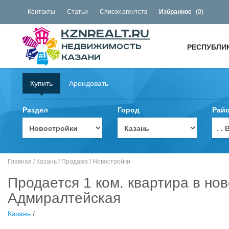
Контакты
Статьи
Список агентств
Избранное
(
0
)
РЕСПУБЛИ
Купить
Арендовать
Раздел
Город
Рай
. 
Главная
/
Казань
/
Продажа
/
Новостройки
Продается 1 ком. квартира в нов
Адмиралтейская
Казань
/