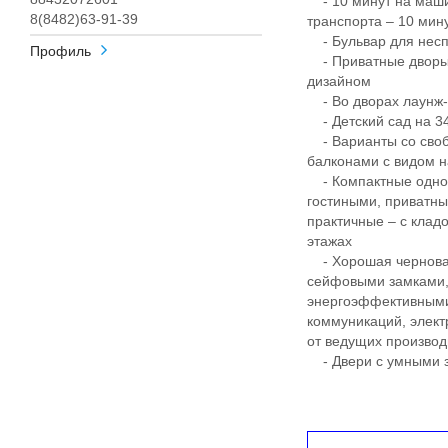
- 10 минут на маши
8(8482)63-91-39
транспорта – 10 ми
- Бульвар для несп
Профиль
- Приватные дворы
дизайном
- Во дворах лаунж-з
- Детский сад на 340
- Варианты со своб
балконами с видом н
- Компактные однок
гостиными, приватны
практичные – с клад
этажах
- Хорошая черновая
сейфовыми замками, 
энергоэффективными
коммуникаций, элект
от ведущих произво
- Двери с умными з