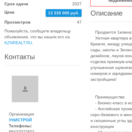
недвижимо
Срок сдачи
2027
Описание
Цена
13 330 000 руб.
Просмотров
47
Пожалуйста, сообщите владельцу
Продается 1комнатн
объявления, что вы нашли его на
Уютная квартира в Ж
KZNREALT.RU
.
Кремля, между улице
сады, школы и Зила
Контакты
дизайном, лаунж-зо
отделка премиум-кл
улучшенная шумоизо
номеров и зарядками
застройщика!
Преимущества:
- Бизнес-класс в ис
- Английская промы
Организация
серо-бежевого и вин
УНИСТРОЙ
и скошенные углы зд
Телефоны:
конструкции
88432072601