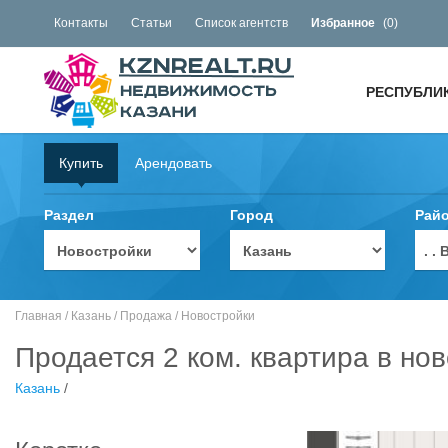
Контакты
Статьи
Список агентств
Избранное
(
0
)
РЕСПУБЛИ
Купить
Арендовать
Раздел
Город
Рай
. 
Главная
/
Казань
/
Продажа
/
Новостройки
Продается 2 ком. квартира в нов
Казань
/