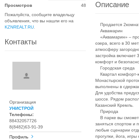
Описание
Просмотров
48
Пожалуйста, сообщите владельцу
объявления, что вы нашли его на
Продается 2комнатн
KZNREALT.RU
.
Аквамарин
«Аквамарин» – прое
Контакты
озера, всего в 30 ме
атмосферу загородно
застройка включает 
комфорт и безопасно
Городская среда
Квартал комфорт-кл
Монастырской проток
выполнены в сдержан
Для удобства предус
шоссе. Рядом распол
Организация
Казанский Кремль.
УНИСТРОЙ
Природа
Телефоны:
В парке вы сможете 
88432057726
заняться спортом и 
8(8482)63-91-39
любые сценарии отды
прогулки, йога, игры
Профиль