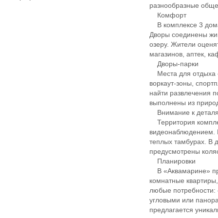
разнообразные обще
Комфорт
В комплексе 3 дома
Дворы соединены жив
озеру. Жители оценя
магазинов, аптек, ка
Дворы-парки
Места для отдыха ор
воркаут-зоны, спорт
найти развлечения п
выполнены из приро
Внимание к детал
Территория комплек
видеонаблюдением. 
теплых тамбурах. В
предусмотрены коля
Планировки
В «Аквамарине» пред
комнатные квартиры,
любые потребности: 
угловыми или панора
предлагается уникал