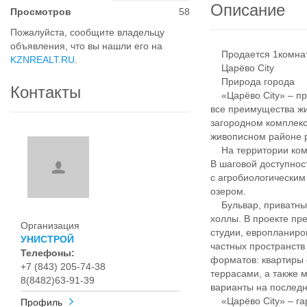
Описание
Просмотров
58
Пожалуйста, сообщите владельцу
объявления, что вы нашли его на
Продается 1комнатн
KZNREALT.RU
.
Царёво City
Природа города
Контакты
«Царёво City» – про
все преимущества жи
загородном комплекс
живописном районе р
На территории компл
В шаговой доступнос
с агробиологическим
озером.
Бульвар, приватные
холлы. В проекте п
Организация
студии, европланиро
УНИСТРОЙ
частных пространств
Телефоны:
форматов: квартиры 
+7 (843) 205-74-38
террасами, а также 
8(8482)63-91-39
варианты на последн
«Царёво City» – гар
Профиль