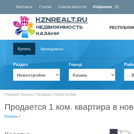
Контакты
Статьи
Список агентств
Избранное
(
0
)
РЕСПУБЛИ
Купить
Арендовать
Раздел
Город
Рай
. 
Главная
/
Казань
/
Продажа
/
Новостройки
Продается 1 ком. квартира в нов
Казань
/