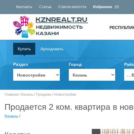
Контакты
Статьи
Список агентств
Избранное
(
0
)
РЕСПУБЛИ
Купить
Арендовать
Раздел
Город
Рай
. 
Главная
/
Казань
/
Продажа
/
Новостройки
Продается 2 ком. квартира в нов
Казань
/