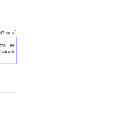
2
47 за м
кта не
тавьте