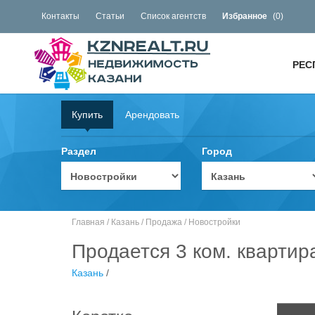
Контакты
Статьи
Список агентств
Избранное
(
0
)
РЕС
Купить
Арендовать
Раздел
Город
Главная
/
Казань
/
Продажа
/
Новостройки
Продается 3 ком. квартир
Казань
/