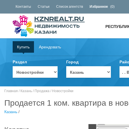
Контакты
Статьи
Список агентств
Избранное
(
0
)
РЕСПУБЛИ
Купить
Арендовать
Раздел
Город
Рай
. 
Главная
/
Казань
/
Продажа
/
Новостройки
Продается 1 ком. квартира в нов
Казань
/