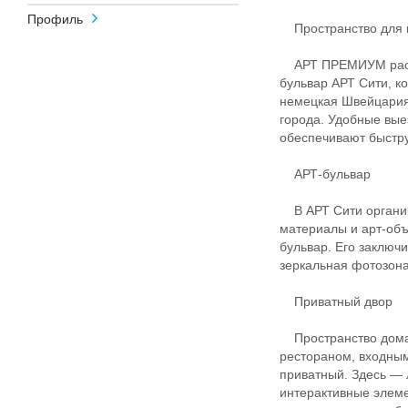
Профиль
Пространство для 
АРТ ПРЕМИУМ распо
бульвар АРТ Сити, к
немецкая Швейцария»
города. Удобные вы
обеспечивают быстру
АРТ-бульвар
В АРТ Сити органич
материалы и арт-объ
бульвар. Его заключи
зеркальная фотозона
Приватный двор
Пространство дома 
рестораном, входным
приватный. Здесь — 
интерактивные элеме