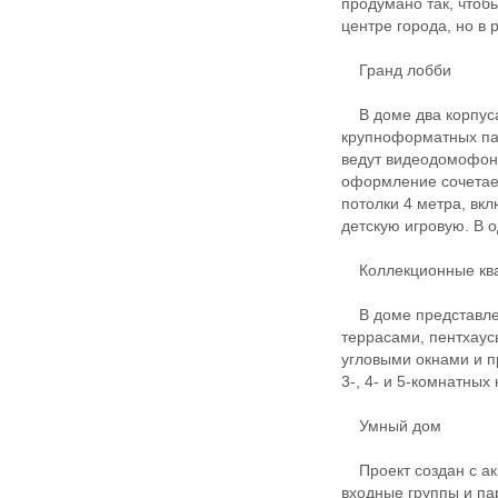
продумано так, чтоб
центре города, но в 
Гранд лобби
В доме два корпуса 
крупноформатных пан
ведут видеодомофон
оформление сочетает
потолки 4 метра, вк
детскую игровую. В о
Коллекционные кв
В доме представлен
террасами, пентхау
угловыми окнами и п
3-, 4- и 5-комнатных 
Умный дом
Проект создан с акц
входные группы и п