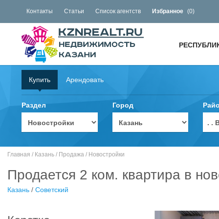
Контакты
Статьи
Список агентств
Избранное
(
0
)
РЕСПУБЛИ
Купить
Арендовать
Раздел
Город
Рай
. 
Главная
/
Казань
/
Продажа
/
Новостройки
Продается 2 ком. квартира в но
Казань
/
Советский